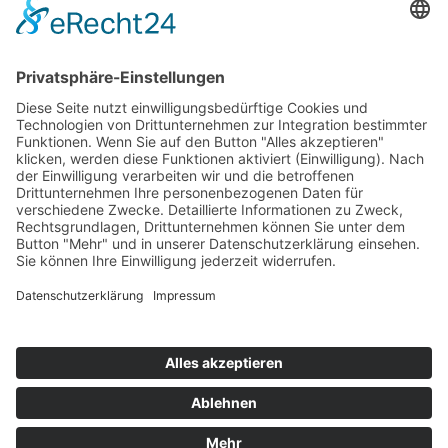
Top 100
Hot 50
Top Neueinsteiger
Highscores
Jahrescharts
Top 100
Hot 50
Top Neueinsteiger
Highscores
Jahrescharts
DJ-Promo buchen