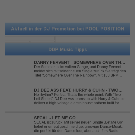
Aktuell in der DJ Promotion bei POOL POSITION
DDP Music Tipps
DANNY FERVENT - SOMEWHERE OVER THE
RAINBOW
Der Sommer ist im vollem Gange, und Danny Fervent
meldet sich mit seiner neuen Single zurück.Sie trägt den
Titel "Somewhere Over The Rainbow“. Mit 133 BPM
entfaltet sich ein melodischer Trance Sound, der durch
seine atmosphärische Dichte und mitreißende Dynamik
überzeugt. Kraftvolle, zugleich g...
DJ DEE ASS FEAT. HURRY & CUHN - TWO
LEFT SHOES
No rhythm? Perfect. That’s the whole point. With "Two
Left Shoes", DJ Dee Ass teams up with Hurry & Cuhn to
deliver a high-voltage electro house anthem built for
chaotic dancefloors and unforgettable nights. Loud,
unapologetic, and irresistibly catchy, this track turns
clumsiness into confid...
SECAL - LET ME GO
SECAL ist zurück. Mit seiner neuen Single „Let Me Go“
liefert er erneut geschmeidige, groovige Dance-Musik,
die perfekt für den Dancefloor, aber auch fürs Radio