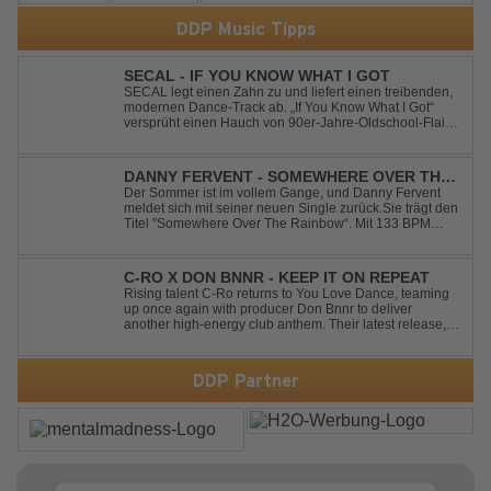
DDP Music Tipps
SECAL - IF YOU KNOW WHAT I GOT
SECAL legt einen Zahn zu und liefert einen treibenden,
modernen Dance-Track ab. „If You Know What I Got“
versprüht einen Hauch von 90er-Jahre-Oldschool-Flair,
kombiniert mit frischen, neuen Elementen – perfekt für
Dance- oder Workout-Playlists und natürlich ideal für
Club- und Festival-Sets.
DANNY FERVENT - SOMEWHERE OVER THE
RAINBOW
Der Sommer ist im vollem Gange, und Danny Fervent
meldet sich mit seiner neuen Single zurück.Sie trägt den
Titel "Somewhere Over The Rainbow“. Mit 133 BPM
entfaltet sich ein melodischer Trance Sound, der durch
seine atmosphärische Dichte und mitreißende Dynamik
überzeugt. Kraftvolle, zugleich g...
C-RO X DON BNNR - KEEP IT ON REPEAT
Rising talent C-Ro returns to You Love Dance, teaming
up once again with producer Don Bnnr to deliver
another high-energy club anthem. Their latest release,
"Keep It On Repeat," fuses an infectious vocal hook with
a driving blend of Techno and House, creating the
perfect soundtrack for peak-tim...
DDP Partner