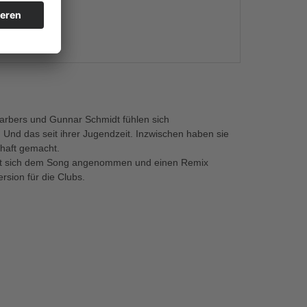
s
Garbers und Gunnar Schmidt fühlen sich
Und das seit ihrer Jugendzeit. Inzwischen haben sie
haft gemacht.
t sich dem Song angenommen und einen Remix
rsion für die Clubs.