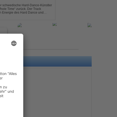
der schwedische Hard-Dance-Künstler
Whole Time“ zurück. Der Track
len Energie des Hard Dance und
mmer und der Erkenntnis des w...
e
s
e