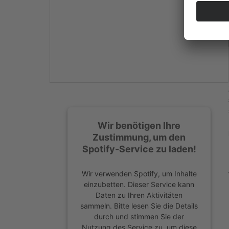
Mehr Informationen
Akzeptieren
powered by
Usercentrics
Consent Management
Platform
&
eRecht24
Wir benötigen Ihre
Zustimmung, um den
Spotify-Service zu laden!
Wir verwenden Spotify, um Inhalte
einzubetten. Dieser Service kann
Daten zu Ihren Aktivitäten
sammeln. Bitte lesen Sie die Details
durch und stimmen Sie der
Nutzung des Service zu, um diese