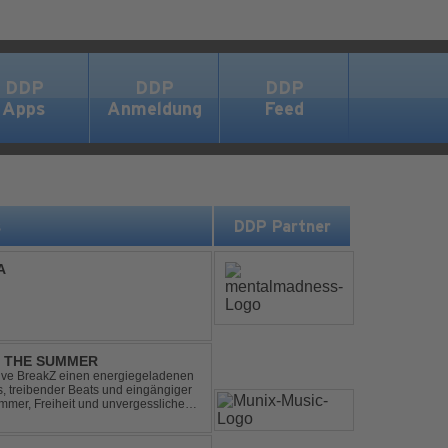
DDP
DDP
DDP
Apps
Anmeldung
Feed
s
DDP Partner
A
L THE SUMMER
sive BreakZ einen energiegeladenen
s, treibender Beats und eingängiger
mmer, Freiheit und unvergesslichen
r Clubs, Festivals...