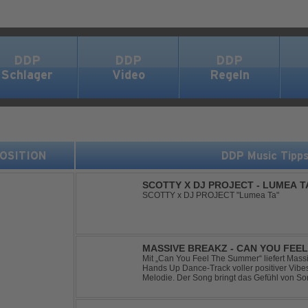
DDP
DDP
DDP
Schlager
Video
Regeln
 POSITION
DDP Music Tipp
SCOTTY X DJ PROJECT - LUMEA T
SCOTTY x DJ PROJECT "Lumea Ta"
MASSIVE BREAKZ - CAN YOU FEE
Mit „Can You Feel The Summer“ liefert Mas
Hands Up Dance-Track voller positiver Vibe
Melodie. Der Song bringt das Gefühl von So
Nächten direkt auf die Tanzfläche – perfekt fü