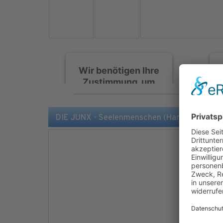
Wir benötigen Ihre
Zustimmung, um
den Spotify-
Service zu laden!
DIE JUNX - Seelenmenschen (Hammonia)
Wir verwenden Spotify,
um Inhalte einzubetten.
Dieser Service kann
Daten zu Ihren
Aktivitäten sammeln.
Bitte lesen Sie die Details
durch und stimmen Sie
der Nutzung des Service
zu, um diese Inhalte
anzuzeigen.