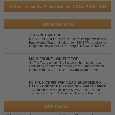
Aktuell in der DJ Promotion bei POOL POSITION
DDP Music Tipps
TKH - SET ME FREE
Mit "SET ME FREE" liefert TKH einen kompromisslosen
Bass-House-Track mit treibenden 138 BPM, druckvollen
Drops und maximaler Club-Energie. Markante Basslines
treffen auf hypnotische Vocals und einen Build-up, der
die Spannung konsequent bis zu den Drops nach oben
schraubt. Der Track hat die no...
MAIN ENGINE - ON THE TOP
On The Top is an uplifting trance anthem featuring a
captivating and dramatic melody that builds emotional
intensity from start to finish. Powerful synths, driving
rhythms, and an epic arrangement create an
unforgettable atmosphere, while the soaring lead
melody delivers moments of pure euphori...
DJ T.H. X CHRIS VAN NEU X ENERDIZER X
ROBERTA HARRISON - CATCH ME SLOWLY
DJ T.H. x Chris van Neu x Enerdizer x Roberta Harrison
– Catch Me Slowly "Catch Me Slowly" is pure Vocal
Trance magic. DJ T.H., Chris van Neu and Enerdizer
create an uplifting journey filled with emotional
melodies, euphoric energy and that unmistakable
Balearic Ibiza trance vibe. At the hear...
DDP Partner