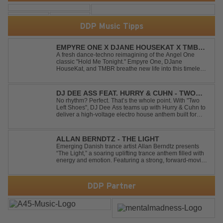
DDP Music Tipps
EMPYRE ONE X DJANE HOUSEKAT X TMBR -
HOLD ME TONIGHT
A fresh dance-techno reimagining of the Angel One
classic "Hold Me Tonight." Empyre One, DJane
HouseKat, and TMBR breathe new life into this timeless
anthem with driving beats, powerful drops, and an
energetic modern production. Blending nostalgia with
contemporary dancefloor energy, this cover...
DJ DEE ASS FEAT. HURRY & CUHN - TWO
LEFT SHOES
No rhythm? Perfect. That’s the whole point. With "Two
Left Shoes", DJ Dee Ass teams up with Hurry & Cuhn to
deliver a high-voltage electro house anthem built for
chaotic dancefloors and unforgettable nights. Loud,
unapologetic, and irresistibly catchy, this track turns
clumsiness into confid...
ALLAN BERNDTZ - THE LIGHT
Emerging Danish trance artist Allan Berndtz presents
“The Light,” a soaring uplifting trance anthem filled with
energy and emotion. Featuring a strong, forward-moving
melody, the track showcases the signature quality and
spirit of a Future Sequence release.
DDP Partner