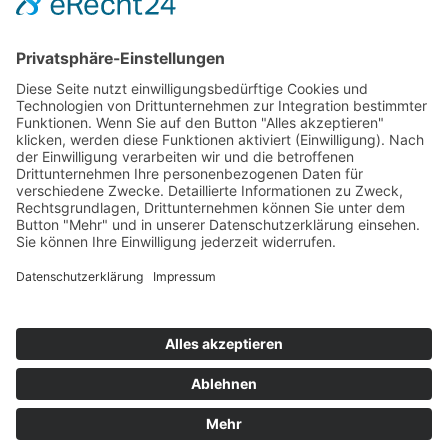
Hot 50
Top Neueinsteiger
Highscores
Jahrescharts
Top 100
Hot 50
Top Neueinsteiger
Highscores
Jahrescharts
DJ-Promo buchen