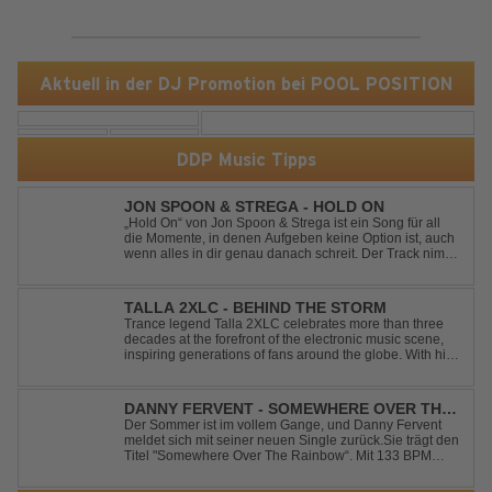
Aktuell in der DJ Promotion bei POOL POSITION
DDP Music Tipps
JON SPOON & STREGA - HOLD ON
„Hold On“ von Jon Spoon & Strega ist ein Song für all
die Momente, in denen Aufgeben keine Option ist, auch
wenn alles in dir genau danach schreit. Der Track nimmt
dieses Gefühl auf, wenn man kurz davor steht
loszulassen, und verwandelt es in pure Energie, die
dich daran erinnert, noch einmal f...
TALLA 2XLC - BEHIND THE STORM
Trance legend Talla 2XLC celebrates more than three
decades at the forefront of the electronic music scene,
inspiring generations of fans around the globe. With his
latest release, "Behind The Storm," he once again
showcases his unmistakable sound, delivering Uplifting
Vocal Trance at its very ...
DANNY FERVENT - SOMEWHERE OVER THE
RAINBOW
Der Sommer ist im vollem Gange, und Danny Fervent
meldet sich mit seiner neuen Single zurück.Sie trägt den
Titel "Somewhere Over The Rainbow“. Mit 133 BPM
entfaltet sich ein melodischer Trance Sound, der durch
seine atmosphärische Dichte und mitreißende Dynamik