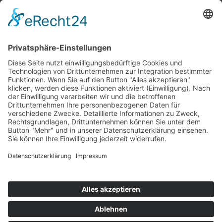
Top 100
Hot 50
Top Neueinsteiger
Highscores
Jahrescharts
Top 100
Hot 50
Top Neueinsteiger
Highscores
Jahrescharts
DJ-Promo buchen