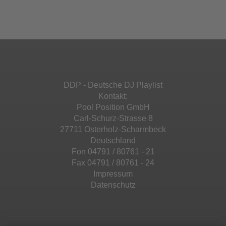
Ihren Aktivitäten sammeln. Bitte lesen Sie die
Mehr Informationen
powered by
Usercentrics Consent
Details durch und stimmen Sie der Nutzung
Management Platform
&
eRecht24
des Service zu, um diese Inhalte anzuzeigen.
Akzeptieren
Mehr Informationen
powered by
Usercentrics Consent
Management Platform
&
eRecht24
Akzeptieren
DDP - Deutsche DJ Playlist
powered by
Usercentrics Consent
Kontakt:
Management Platform
&
eRecht24
Pool Position GmbH
Carl-Schurz-Strasse 8
27711 Osterholz-Scharmbeck
Deutschland
Fon 04791 / 80761 - 21
Fax 04791 / 80761 - 24
Impressum
Datenschutz