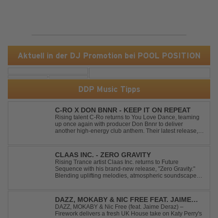
Aktuell in der DJ Promotion bei POOL POSITION
DDP Music Tipps
C-RO X DON BNNR - KEEP IT ON REPEAT
Rising talent C-Ro returns to You Love Dance, teaming
up once again with producer Don Bnnr to deliver
another high-energy club anthem. Their latest release,
"Keep It On Repeat," fuses an infectious vocal hook with
a driving blend of Techno and House, creating the
perfect soundtrack for peak-tim...
CLAAS INC. - ZERO GRAVITY
Rising Trance artist Claas Inc. returns to Future
Sequence with his brand-new release, "Zero Gravity."
Blending uplifting melodies, atmospheric soundscapes,
and powerful energy, this track takes listeners on an
unforgettable journey through the finest Uplifting Trance.
Featuring epic breakdowns...
DAZZ, MOKABY & NIC FREE FEAT. JAIME
DERAZ - FIREWORK
DAZZ, MOKABY & Nic Free (feat. Jaime Deraz) –
Firework delivers a fresh UK House take on Katy Perry's