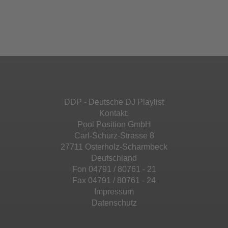
Akzeptieren
einzubetten. Dieser Service kann Daten zu
Ihren Aktivitäten sammeln. Bitte lesen Sie die
Mehr Informationen
powered by
Usercentrics Consent
Details durch und stimmen Sie der Nutzung
Management Platform
&
eRecht24
des Service zu, um diese Inhalte anzuzeigen.
Akzeptieren
Mehr Informationen
powered by
Usercentrics Consent
Management Platform
&
eRecht24
Akzeptieren
DDP - Deutsche DJ Playlist
powered by
Usercentrics Consent
Kontakt:
Management Platform
&
eRecht24
Pool Position GmbH
Carl-Schurz-Strasse 8
27711 Osterholz-Scharmbeck
Deutschland
Fon 04791 / 80761 - 21
Fax 04791 / 80761 - 24
Impressum
Datenschutz