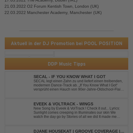
17.03.2022 The Academy, Dublin (IRL)
21.03.2022 O2 Forum Kentish Town, London (UK)
22.03.2022 Manchester Academy, Manchester (UK)
Aktuell in der DJ Promotion bei POOL POSITION
DDP Music Tipps
SECAL - IF YOU KNOW WHAT I GOT
SECAL legt einen Zahn zu und liefert einen treibenden,
modernen Dance-Track ab. „If You Know What I Got“
versprüht einen Hauch von 90er-Jahre-Oldschool-Flair,
kombiniert mit frischen, neuen Elementen – perfekt für
Dance- oder Workout-Playlists und natürlich ideal für
Club- und Festival-Sets.
EVEEK & VOLTRACK - WINGS
New Song by Eveek & VolTrack ! Check it out... Lyrics:
Sunlight comes creeping in Illuminates our skin We
watch the day go by Stories of all we did It made me
think of you It made me think of you Under a trillion stars
We danced on top of cars ...
DJANE HOUSEKAT | GROOVE COVERAGE |