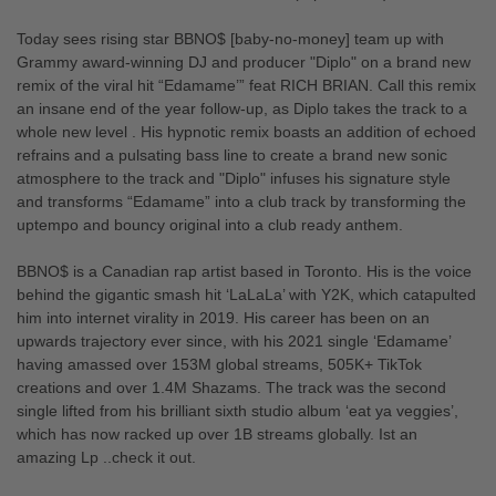
Today sees rising star BBNO$ [baby-no-money] team up with
Grammy award-winning DJ and producer "Diplo" on a brand new
remix of the viral hit “Edamame’” feat RICH BRIAN. Call this remix
an insane end of the year follow-up, as Diplo takes the track to a
whole new level . His hypnotic remix boasts an addition of echoed
refrains and a pulsating bass line to create a brand new sonic
atmosphere to the track and "Diplo" infuses his signature style
and transforms “Edamame” into a club track by transforming the
uptempo and bouncy original into a club ready anthem.
BBNO$ is a Canadian rap artist based in Toronto. His is the voice
behind the gigantic smash hit ‘LaLaLa’ with Y2K, which catapulted
him into internet virality in 2019. His career has been on an
upwards trajectory ever since, with his 2021 single ‘Edamame’
having amassed over 153M global streams, 505K+ TikTok
creations and over 1.4M Shazams. The track was the second
single lifted from his brilliant sixth studio album ‘eat ya veggies’,
which has now racked up over 1B streams globally. Ist an
amazing Lp ..check it out.