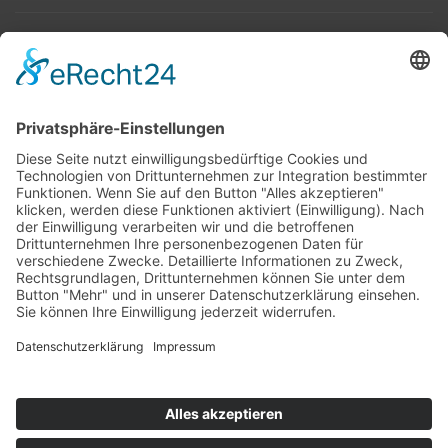
Top 100
Hot 50
Top Neueinsteiger
Highscores
Jahrescharts
Top 100
Hot 50
Top Neueinsteiger
Highscores
Jahrescharts