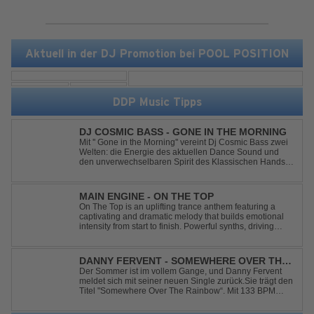
Aktuell in der DJ Promotion bei POOL POSITION
DDP Music Tipps
DJ COSMIC BASS - GONE IN THE MORNING
Mit '' Gone in the Morning'' vereint Dj Cosmic Bass zwei
Welten: die Energie des aktuellen Dance Sound und
den unverwechselbaren Spirit des Klassischen Hands
Up. Ein Soundtrack für eine unvergessliche Nacht!
MAIN ENGINE - ON THE TOP
On The Top is an uplifting trance anthem featuring a
captivating and dramatic melody that builds emotional
intensity from start to finish. Powerful synths, driving
rhythms, and an epic arrangement create an
unforgettable atmosphere, while the soaring lead
melody delivers moments of pure euphori...
DANNY FERVENT - SOMEWHERE OVER THE
RAINBOW
Der Sommer ist im vollem Gange, und Danny Fervent
meldet sich mit seiner neuen Single zurück.Sie trägt den
Titel "Somewhere Over The Rainbow“. Mit 133 BPM
entfaltet sich ein melodischer Trance Sound, der durch
seine atmosphärische Dichte und mitreißende Dynamik