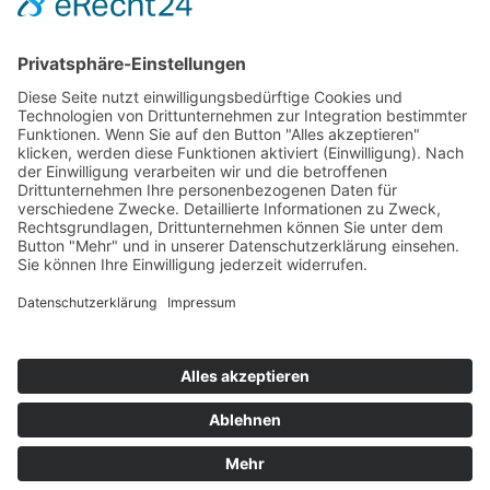
Hot 50
Top Neueinsteiger
Highscores
Jahrescharts
Top 100
Hot 50
Top Neueinsteiger
Highscores
Jahrescharts
DJ-Promo buchen