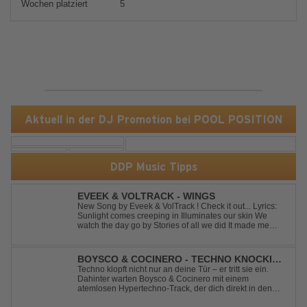
Wochen platziert
5
Aktuell in der DJ Promotion bei POOL POSITION
DDP Music Tipps
EVEEK & VOLTRACK - WINGS
New Song by Eveek & VolTrack ! Check it out... Lyrics:
Sunlight comes creeping in Illuminates our skin We
watch the day go by Stories of all we did It made me
think of you It made me think of you Under a trillion stars
We danced on top of cars ...
BOYSCO & COCINERO - TECHNO KNOCKIN'
AT YOUR DOOR
Techno klopft nicht nur an deine Tür – er tritt sie ein.
Dahinter warten Boysco & Cocinero mit einem
atemlosen Hypertechno-Track, der dich direkt in den
Partymodus katapultiert. „Techno Knockin' At Your Door“