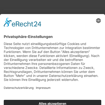
Top 100
Hot 50
Top Neueinsteiger
Highscores
Jahrescharts
Top 100
Hot 50
Top Neueinsteiger
Highscores
Jahrescharts