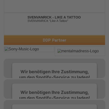
SVENVANRICK - LIKE A TATTOO
SVENVANRICK "Like A Tattoo"
DDP Partner
Wir benötigen Ihre Zustimmung,
um den Spotify-Service zu laden!
Wir verwenden Spotify, um Inhalte
Wir benötigen Ihre Zustimmung,
einzubetten. Dieser Service kann Daten zu
um den Spotify-Service zu laden!
Ihren Aktivitäten sammeln. Bitte lesen Sie die
Details durch und stimmen Sie der Nutzung