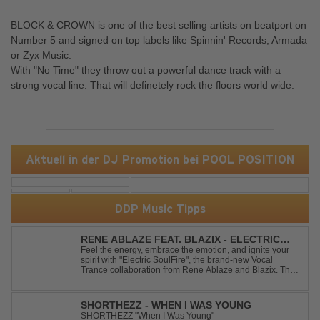
BLOCK & CROWN is one of the best selling artists on beatport on
Number 5 and signed on top labels like Spinnin' Records, Armada
or Zyx Music.
With "No Time" they throw out a powerful dance track with a
strong vocal line. That will definetely rock the floors world wide.
Aktuell in der DJ Promotion bei POOL POSITION
DDP Music Tipps
RENE ABLAZE FEAT. BLAZIX - ELECTRIC
SOULFIRE
Feel the energy, embrace the emotion, and ignite your
spirit with "Electric SoulFire", the brand-new Vocal
Trance collaboration from Rene Ablaze and Blazix. This
release delivers two unique journeys through the world
of uplifting melodies and powerful vocals. Classic
Uplifting Vocal Trance me...
SHORTHEZZ - WHEN I WAS YOUNG
SHORTHEZZ "When I Was Young"