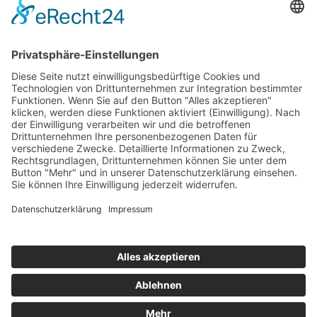
Top 100
Hot 50
Top Neueinsteiger
Highscores
Jahrescharts
Top 100
Hot 50
Top Neueinsteiger
Highscores
Jahrescharts
DJ-Promo buchen