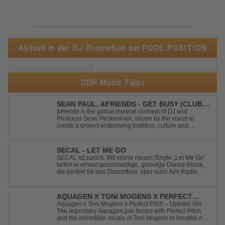
Aktuell in der DJ Promotion bei POOL POSITION
DDP Music Tipps
SEAN PAUL, &FRIENDS - GET BUSY (CLUB
MIX)
&friends is the global musical concept of DJ and
Producer Sean Peckenham, driven by the vision to
create a project embodying tradition, culture and
community. His new track “Get Busy (Club Mix)
alongside the Jamaican dancehall singer and rapper
Sean Paul, has taken this early 2000s hit to a who...
SECAL - LET ME GO
SECAL ist zurück. Mit seiner neuen Single „Let Me Go“
liefert er erneut geschmeidige, groovige Dance-Musik,
die perfekt für den Dancefloor, aber auch fürs Radio
oder die persönliche Dance-Playlist im Alltag geeignet
ist. Deep House trifft auf Dance-Pop – man darf
gespannt sein, was als Nächstes...
AQUAGEN X TONI MOGENS X PERFECT
PITCH - UPTOWN GIRL
Aquagen x Toni Mogens x Perfect Pitch – Uptown Girl
The legendary Aquagen join forces with Perfect Pitch
and the incredible vocals of Toni Mogens to breathe new