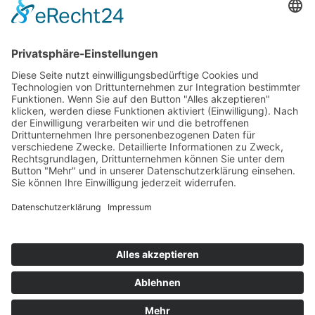
Top 100
Hot 50
Top Neueinsteiger
Highscores
Jahrescharts
Top 100
Hot 50
Top Neueinsteiger
Highscores
Jahrescharts
DJ-Promo buchen