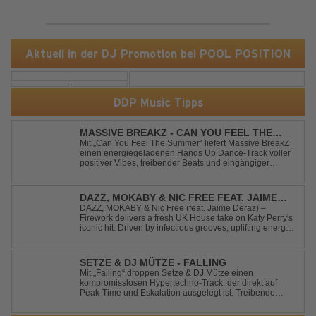
Aktuell in der DJ Promotion bei POOL POSITION
DDP Music Tipps
MASSIVE BREAKZ - CAN YOU FEEL THE
SUMMER
Mit „Can You Feel The Summer“ liefert Massive BreakZ
einen energiegeladenen Hands Up Dance-Track voller
positiver Vibes, treibender Beats und eingängiger
Melodie. Der Song bringt das Gefühl von Sommer,
Freiheit und unvergesslichen Nächten direkt auf die
Tanzfläche – perfekt für Clubs, Festivals...
DAZZ, MOKABY & NIC FREE FEAT. JAIME
DERAZ - FIREWORK
DAZZ, MOKABY & Nic Free (feat. Jaime Deraz) –
Firework delivers a fresh UK House take on Katy Perry's
iconic hit. Driven by infectious grooves, uplifting energy,
and Jaime Deraz's stunning vocals, this reimagined
cover brings a modern club vibe while preserving the
emotional power of the origin...
SETZE & DJ MÜTZE - FALLING
Mit „Falling“ droppen Setze & DJ Mütze einen
kompromisslosen Hypertechno-Track, der direkt auf
Peak-Time und Eskalation ausgelegt ist. Treibende
Kicks, verzerrte Synths und energiegeladene Drops
verschmelzen zu einem Sound, der keine Pausen kennt