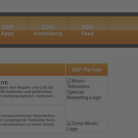
DDP
DDP
DDP
Apps
Anmeldung
Feed
s
DDP Partner
LITE
hlagen Alex Megane und CvB das
Mit kraftvollen und gefühlvollen
ner energiegeladenen, modernen
 eine emotionale Reise durc...
nen kompromisslosen Hypertechno-
on ausgelegt ist. Treibende Kicks,
s verschmelzen zu einem Sound, der
t mitreißend. Zwischen ...