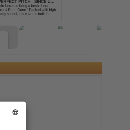
ERFECT PITCH - SINCE U
in forces to bring a fresh dance-
Since U Been Gone.” Packed with high-
ady sound, this cover is built for
efloor ...
e
s
e