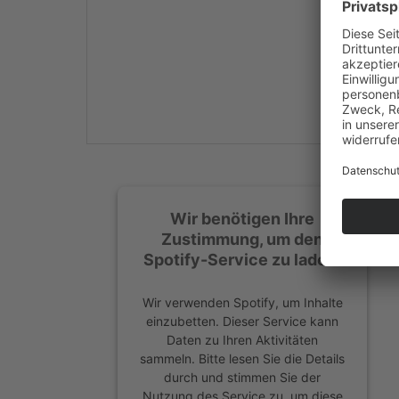
Mehr Informationen
Akzeptieren
powered by
Usercentrics
Consent Management
Platform
&
eRecht24
Wir benötigen Ihre
Zustimmung, um den
Spotify-Service zu laden!
Wir verwenden Spotify, um Inhalte
einzubetten. Dieser Service kann
Daten zu Ihren Aktivitäten
sammeln. Bitte lesen Sie die Details
durch und stimmen Sie der
Nutzung des Service zu, um diese