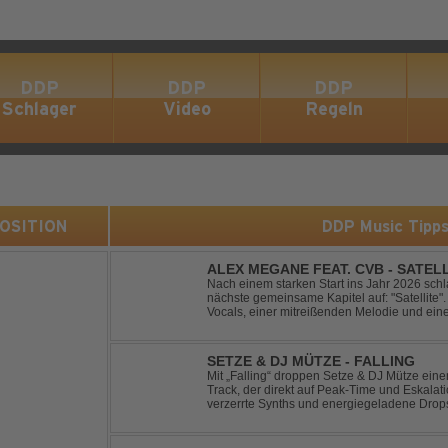
DDP
DDP
DDP
Schlager
Video
Regeln
 POSITION
DDP Music Tipp
ALEX MEGANE FEAT. CVB - SATEL
Nach einem starken Start ins Jahr 2026 sc
nächste gemeinsame Kapitel auf: "Satellite". 
Vocals, einer mitreißenden Melodie und ei
Produktion entführt "Satellite" die Hörer auf
SETZE & DJ MÜTZE - FALLING
Mit „Falling“ droppen Setze & DJ Mütze ei
Track, der direkt auf Peak-Time und Eskalati
verzerrte Synths und energiegeladene Drop
keine Pausen kennt – roh, schnell und absolu