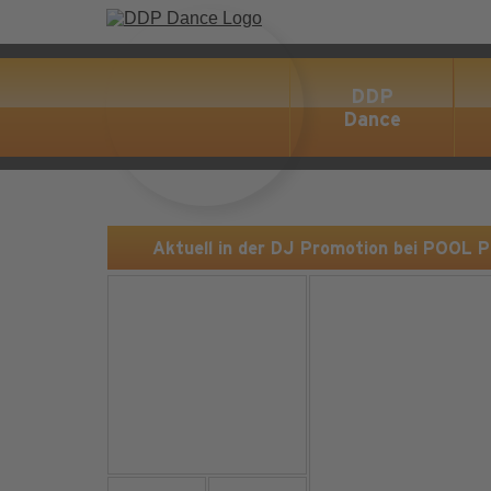
DDP
Dance
Aktuell in der DJ Promotion bei POOL