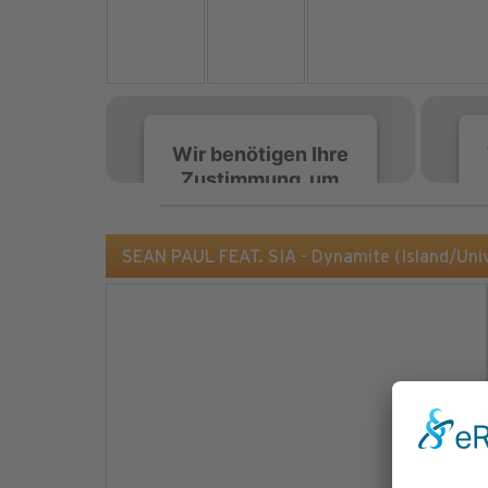
Wir benötigen Ihre
Zustimmung, um
den Spotify-
Service zu laden!
SEAN PAUL FEAT. SIA - Dynamite (Island/Uni
Wir verwenden Spotify,
um Inhalte einzubetten.
Dieser Service kann
Daten zu Ihren
Aktivitäten sammeln.
Bitte lesen Sie die Details
durch und stimmen Sie
der Nutzung des Service
zu, um diese Inhalte
anzuzeigen.