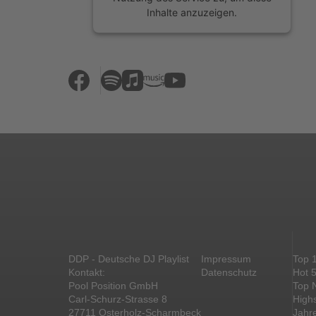
Inhalte anzuzeigen.
Mehr Informationen
Akzeptieren
powered by
Usercentrics Consent
Management Platform
&
eRecht24
DDP - Deutsche DJ Playlist
Impressum
Top 
Kontakt:
Datenschutz
Hot 
Pool Position GmbH
Top 
Carl-Schurz-Strasse 8
High
27711 Osterholz-Scharmbeck
Jahr