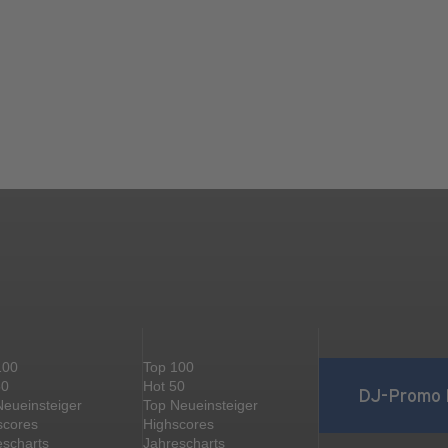
100
Top 100
50
Hot 50
DJ-Promo 
Neueinsteiger
Top Neueinsteiger
scores
Highscores
escharts
Jahrescharts