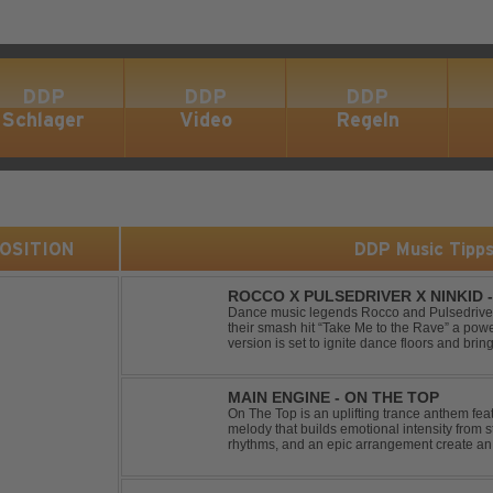
DDP
DDP
DDP
Schlager
Video
Regeln
 POSITION
DDP Music Tipp
ROCCO X PULSEDRIVER X NINKID 
(FESTIVAL MIX)
Dance music legends Rocco and Pulsedriver,
their smash hit “Take Me to the Rave” a pow
version is set to ignite dance floors and bring
Featuring massive kicks and the beloved mel
MAIN ENGINE - ON THE TOP
On The Top is an uplifting trance anthem fea
melody that builds emotional intensity from st
rhythms, and an epic arrangement create an
soaring lead melody delivers moments of pur