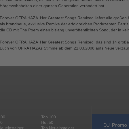
Hörgewohnheiten einer ganzen Generation verändert hat.
Forever OFRA HAZA  Her Greatest Songs Remixed liefert alle großen H
als brandneue, exklusive Remixe der erfolgreichen Produzenten Ferris
die CD mit The Poem einen bislang unveröffentlichten Song, der in k
Forever OFRA HAZA  Her Greatest Songs Remixed  das sind 14 großa
Euch von OFRA HAZAs Stimme ab dem 21.03.2008 aufs Neue verzau
100
Top 100
50
Hot 50
DJ-Promo 
Neueinsteiger
Top Neueinsteiger