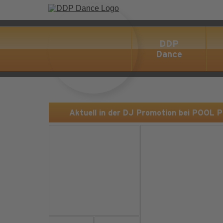
DDP
Dance
Aktuell in der DJ Promotion bei POOL