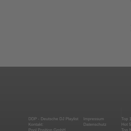
DDP - Deutsche DJ Playlist
Impressum
Top 
Kontakt:
Datenschutz
Hot 
Pool Position GmbH
Top 