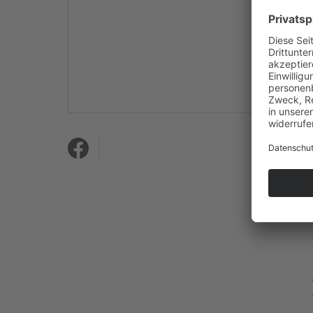
Mehr Informationen
Akzeptieren
powered by
Usercentrics
Consent Management
Platform
&
eRecht24