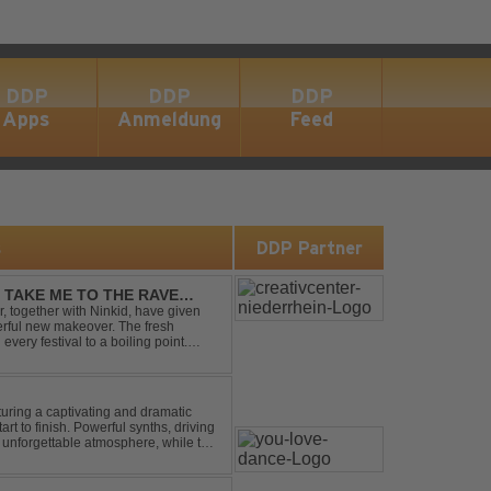
DDP
DDP
DDP
Apps
Anmeldung
Feed
s
DDP Partner
- TAKE ME TO THE RAVE
 together with Ninkid, have given
erful new makeover. The fresh
 every festival to a boiling point.
ody that made the or...
turing a captivating and dramatic
art to finish. Powerful synths, driving
 unforgettable atmosphere, while the
e euphori...