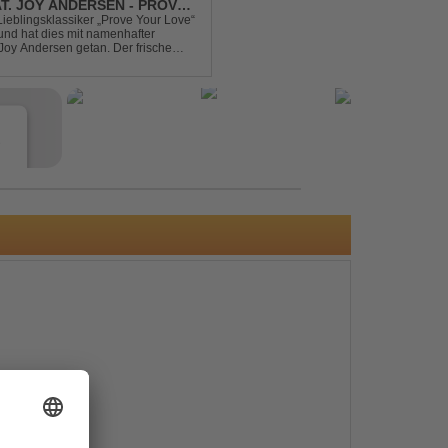
AT. JOY ANDERSEN - PROVE
Lieblingsklassiker „Prove Your Love“
und hat dies mit namenhafter
oy Andersen getan. Der frische
ert direkt wieder zum tanz...
e
s
e