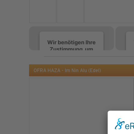
Wir benötigen Ihre
Zustimmung, um
den Spotify-
Service zu laden!
OFRA HAZA - Im Nin Alu (Edel)
Wir verwenden Spotify,
um Inhalte einzubetten.
Dieser Service kann
Daten zu Ihren
Aktivitäten sammeln.
Bitte lesen Sie die Details
durch und stimmen Sie
der Nutzung des Service
zu, um diese Inhalte
anzuzeigen.