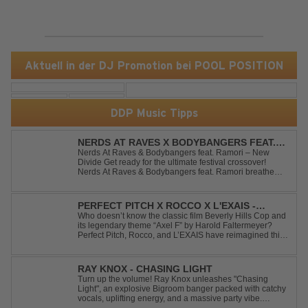
Aktuell in der DJ Promotion bei POOL POSITION
DDP Music Tipps
NERDS AT RAVES X BODYBANGERS FEAT.
RAMORI - NEW DIVIDE
Nerds At Raves & Bodybangers feat. Ramori – New
Divide Get ready for the ultimate festival crossover!
Nerds At Raves & Bodybangers feat. Ramori breathe
new life into Linkin Park's legendary anthem "New
Divide" with a massive Techno Bigroom Festival
makeover. From emotional singalong moments t...
PERFECT PITCH X ROCCO X L'EXAIS -
DANCING ON FIRE
Who doesn’t know the classic film Beverly Hills Cop and
its legendary theme “Axel F” by Harold Faltermeyer?
Perfect Pitch, Rocco, and L’EXAIS have reimagined this
timeless classic with a fresh, modern approach.
Featuring an original vocal hook and a contemporary
production style, they respectf...
RAY KNOX - CHASING LIGHT
Turn up the volume! Ray Knox unleashes "Chasing
Light", an explosive Bigroom banger packed with catchy
vocals, uplifting energy, and a massive party vibe.