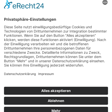
Top 100
Hot 50
Top Neueinsteiger
Highscores
Jahrescharts
Top 100
Hot 50
Top Neueinsteiger
Highscores
Jahrescharts
DJ-Promo buchen