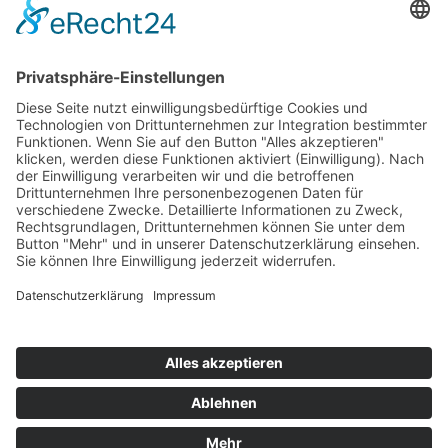
Top 100
Hot 50
Top Neueinsteiger
Highscores
Jahrescharts
Top 100
Hot 50
Top Neueinsteiger
Highscores
Jahrescharts
DJ-Promo buchen