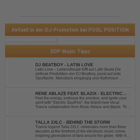
Aktuell in der DJ Promotion bei POOL POSITION
DDP Music Tipps
DJ BEATBOY - LATIN LOVE
Latin Love – Lebensfreude trifft auf Latin Beats Die
zeitlose Produktion von DJ Beatboy, passt auf jede
Tanzfläche. Melodisch eingängig und rhythmisch
treibend, bringt der Song das Publikum ins Feel Good
Party Feeling. DJ Beatboy alias Benjamin Huk aus
Hannover, freut sich über Feedback....
RENE ABLAZE FEAT. BLAZIX - ELECTRIC
SOULFIRE
Feel the energy, embrace the emotion, and ignite your
spirit with "Electric SoulFire", the brand-new Vocal
Trance collaboration from Rene Ablaze and Blazix. This
release delivers two unique journeys through the world
of uplifting melodies and powerful vocals. Classic
Uplifting Vocal Trance me...
TALLA 2XLC - BEHIND THE STORM
Trance legend Talla 2XLC celebrates more than three
decades at the forefront of the electronic music scene,
inspiring generations of fans around the globe. With his