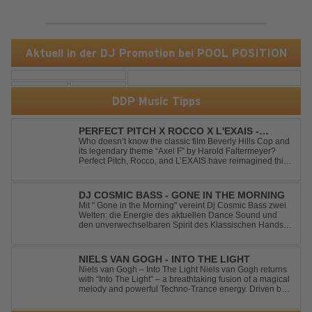
Aktuell in der DJ Promotion bei POOL POSITION
DDP Music Tipps
PERFECT PITCH X ROCCO X L'EXAIS -
DANCING ON FIRE
Who doesn’t know the classic film Beverly Hills Cop and
its legendary theme “Axel F” by Harold Faltermeyer?
Perfect Pitch, Rocco, and L’EXAIS have reimagined this
timeless classic with a fresh, modern approach.
Featuring an original vocal hook and a contemporary
production style, they respectf...
DJ COSMIC BASS - GONE IN THE MORNING
Mit '' Gone in the Morning'' vereint Dj Cosmic Bass zwei
Welten: die Energie des aktuellen Dance Sound und
den unverwechselbaren Spirit des Klassischen Hands
Up. Ein Soundtrack für eine unvergessliche Nacht!
NIELS VAN GOGH - INTO THE LIGHT
Niels van Gogh – Into The Light Niels van Gogh returns
with “Into The Light” – a breathtaking fusion of a magical
melody and powerful Techno-Trance energy. Driven by
euphoric synths, soaring emotions, and a massive peak-
time groove, this track delivers pure goosebumps from