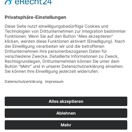
Hot 50
Top Neueinsteiger
Highscores
Jahrescharts
Top 100
Hot 50
Top Neueinsteiger
Highscores
Jahrescharts
DJ-Promo buchen