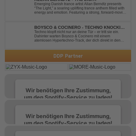
Emerging Danish trance artist Allan Berndtz presents
“The Light,” a soaring uplifting trance anthem filled with
energy and emotion. Featuring a strong, forward-moving
melody, the track showcases the signature quality and
spirit of a Future Sequence release.
BOYSCO & COCINERO - TECHNO KNOCKIN'
AT YOUR DOOR
Techno klopft nicht nur an deine Tür – er tritt sie ein.
Dahinter warten Boysco & Cocinero mit einem
atemlosen Hypertechno-Track, der dich direkt in den
Partymodus katapultiert. „Techno Knockin' At Your Door“
kennt nur eine Richtung: nach vorn. Bounce, bounce,
bounce!
DDP Partner
Wir benötigen Ihre Zustimmung,
um den Spotify-Service zu laden!
Wir verwenden Spotify, um Inhalte
Wir benötigen Ihre Zustimmung,
einzubetten. Dieser Service kann Daten zu
um den Spotify-Service zu laden!
Ihren Aktivitäten sammeln. Bitte lesen Sie die
Details durch und stimmen Sie der Nutzung