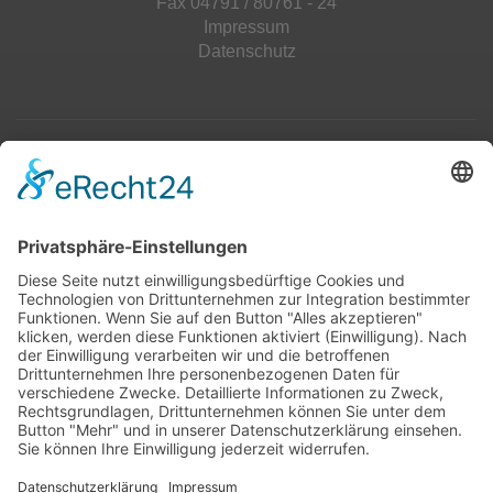
Fax 04791 / 80761 - 24
Impressum
Datenschutz
Top 100
Hot 50
Top Neueinsteiger
Highscores
Jahrescharts
Top 100
Hot 50
Top Neueinsteiger
Highscores
Jahrescharts