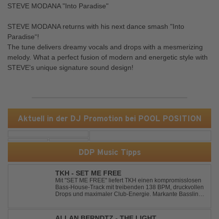
STEVE MODANA "Into Paradise"
STEVE MODANA returns with his next dance smash "Into
Paradise“!
The tune delivers dreamy vocals and drops with a mesmerizing
melody. What a perfect fusion of modern and energetic style with
STEVE's unique signature sound design!
Aktuell in der DJ Promotion bei POOL POSITION
DDP Music Tipps
TKH - SET ME FREE
Mit "SET ME FREE" liefert TKH einen kompromisslosen
Bass-House-Track mit treibenden 138 BPM, druckvollen
Drops und maximaler Club-Energie. Markante Basslines
treffen auf hypnotische Vocals und einen Build-up, der
die Spannung konsequent bis zu den Drops nach oben
schraubt. Der Track hat die no...
ALLAN BERNDTZ - THE LIGHT