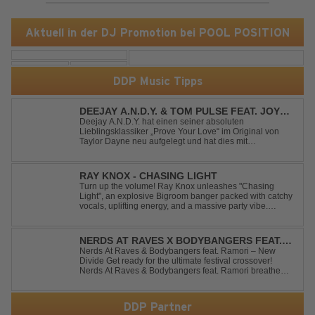
Aktuell in der DJ Promotion bei POOL POSITION
DDP Music Tipps
DEEJAY A.N.D.Y. & TOM PULSE FEAT. JOY
ANDERSEN - PROVE YOUR LOVE
Deejay A.N.D.Y. hat einen seiner absoluten
Lieblingsklassiker „Prove Your Love“ im Original von
Taylor Dayne neu aufgelegt und hat dies mit
namenhafter Unterstützung von Tom Pulse und
Sängerin Joy Andersen getan. Der frische Sound für
einen weltweit bekannten Hit animiert direkt wieder zum
RAY KNOX - CHASING LIGHT
tanz...
Turn up the volume! Ray Knox unleashes "Chasing
Light", an explosive Bigroom banger packed with catchy
vocals, uplifting energy, and a massive party vibe.
Designed to dominate dancefloors and festival stages
alike. A guaranteed crowd-pleaser and party starter!
NERDS AT RAVES X BODYBANGERS FEAT.
RAMORI - NEW DIVIDE
Nerds At Raves & Bodybangers feat. Ramori – New
Divide Get ready for the ultimate festival crossover!
Nerds At Raves & Bodybangers feat. Ramori breathe
new life into Linkin Park's legendary anthem "New
Divide" with a massive Techno Bigroom Festival
makeover. From emotional singalong moments t...
DDP Partner