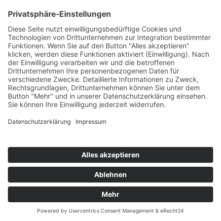
Highscores
Jahrescharts
Top 100
Hot 50
Top Neueinsteiger
Highscores
Jahrescharts
DJ-Promo buchen