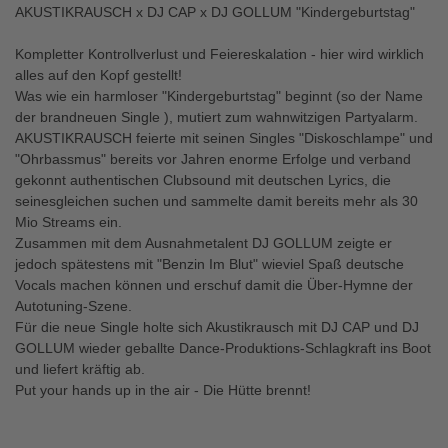
AKUSTIKRAUSCH x DJ CAP x DJ GOLLUM "Kindergeburtstag"
Kompletter Kontrollverlust und Feiereskalation - hier wird wirklich
alles auf den Kopf gestellt!
Was wie ein harmloser "Kindergeburtstag" beginnt (so der Name
der brandneuen Single ), mutiert zum wahnwitzigen Partyalarm.
AKUSTIKRAUSCH feierte mit seinen Singles "Diskoschlampe" und
"Ohrbassmus" bereits vor Jahren enorme Erfolge und verband
gekonnt authentischen Clubsound mit deutschen Lyrics, die
seinesgleichen suchen und sammelte damit bereits mehr als 30
Mio Streams ein.
Zusammen mit dem Ausnahmetalent DJ GOLLUM zeigte er
jedoch spätestens mit "Benzin Im Blut" wieviel Spaß deutsche
Vocals machen können und erschuf damit die Über-Hymne der
Autotuning-Szene.
Für die neue Single holte sich Akustikrausch mit DJ CAP und DJ
GOLLUM wieder geballte Dance-Produktions-Schlagkraft ins Boot
und liefert kräftig ab.
Put your hands up in the air - Die Hütte brennt!