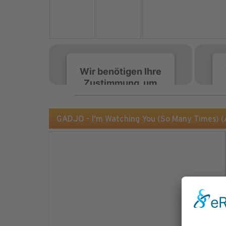
Wir benötigen Ihre
Zustimmung, um
den Spotify-
Service zu laden!
GADJO - I'm Watching You (So Many Times)
Wir verwenden Spotify,
um Inhalte einzubetten.
Dieser Service kann
Daten zu Ihren
Aktivitäten sammeln.
Bitte lesen Sie die Details
durch und stimmen Sie
der Nutzung des Service
zu, um diese Inhalte
anzuzeigen.