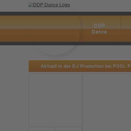
DDP
Dance
Aktuell in der DJ Promotion bei POOL