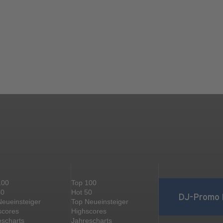
100
Top 100
50
Hot 50
DJ-Promo 
Neueinsteiger
Top Neueinsteiger
scores
Highscores
escharts
Jahrescharts