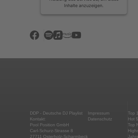
Inhalte anzuzeigen.
Mehr Informationen
Akzeptieren
powered by
Usercentrics Consent
Management Platform
&
eRecht24
DDP - Deutsche DJ Playlist
Impressum
Top 
Kontakt:
Datenschutz
Hot 
Pool Position GmbH
Top 
Carl-Schurz-Strasse 8
High
27711 Osterholz-Scharmbeck
Jahr