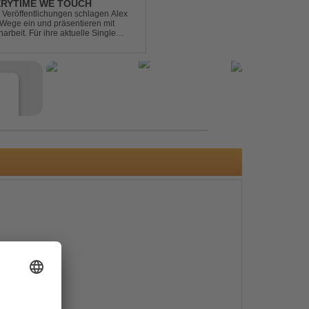
ERYTIME WE TOUCH
Veröffentlichungen schlagen Alex
ege ein und präsentieren mit
beit. Für ihre aktuelle Single
rgenommen: den unvergessenen Song
e
s
e