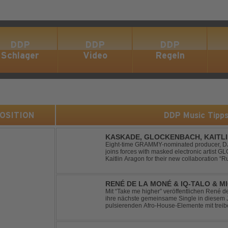
DDP
DDP
DDP
Schlager
Video
Regeln
 POSITION
DDP Music Tipp
KASKADE, GLOCKENBACH, KAITL
Eight-time GRAMMY-nominated producer, DJ,
joins forces with masked electronic artist
Kaitlin Aragon for their new collaboration “Runaway
marks the fourth single from Kaskade’s fort
RENÉ DE LA MONÉ & IQ-TALO & M
HIGHER
Mit “Take me higher” veröffentlichen René d
ihre nächste gemeinsame Single in diesem Jahr. Der Track ve
pulsierenden Afro-House-Elemente mit tre
einem sinnlich atmosphärischen Musikerleb
verschm...