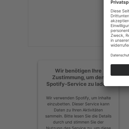
Mehr Informationen
Akzeptieren
powered by
Usercentrics
Consent Management
Platform
&
eRecht24
Wir benötigen Ihre
Zustimmung, um den
Spotify-Service zu laden!
Wir verwenden Spotify, um Inhalte
einzubetten. Dieser Service kann
Daten zu Ihren Aktivitäten
sammeln. Bitte lesen Sie die Details
durch und stimmen Sie der
Nutzung des Service zu, um diese