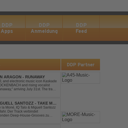
DDP
DDP
DDP
Apps
Anmeldung
Feed
s
DDP Partner
IN ARAGON - RUNAWAY
 and electronic music icon Kaskade
 GLOCKENBACH and rising vocalist
,” arriving July 31st. The track
hcoming ORIGIN...
IGUELL SANTOZZ - TAKE ME
e la Moné, IQ Talo & Miguell Santozz
rbindet
ibenden Deep-House-Grooves zu
nis. Hypnotische Percussions