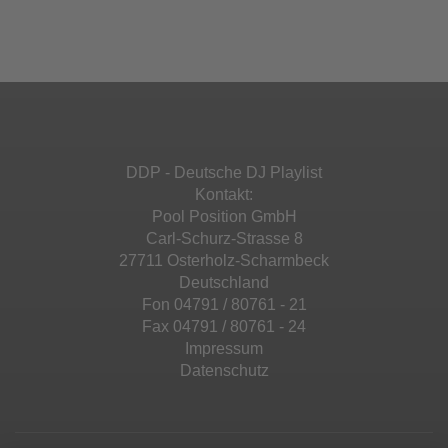
Ihren Aktivitäten sammeln. Bitte lesen Sie die
Mehr Informationen
powered by
Usercentrics Consent
Details durch und stimmen Sie der Nutzung
Management Platform
&
eRecht24
des Service zu, um diese Inhalte anzuzeigen.
Akzeptieren
Mehr Informationen
powered by
Usercentrics Consent
Management Platform
&
eRecht24
Akzeptieren
DDP - Deutsche DJ Playlist
powered by
Usercentrics Consent
Kontakt:
Management Platform
&
eRecht24
Pool Position GmbH
Carl-Schurz-Strasse 8
27711 Osterholz-Scharmbeck
Deutschland
Fon 04791 / 80761 - 21
Fax 04791 / 80761 - 24
Impressum
Datenschutz