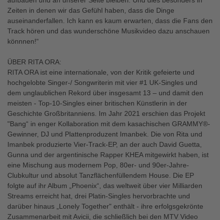
aufbauen und an unserer Seite bleiben. Und dies besonders in
Zeiten in denen wir das Gefühl haben, dass die Dinge
auseinanderfallen. Ich kann es kaum erwarten, dass die Fans den
Track hören und das wunderschöne Musikvideo dazu anschauen
könnnen!“
ÜBER RITA ORA:
RITA ORA ist eine internationale, von der Kritik gefeierte und
hochgelobte Singer-/ Songwriterin mit vier #1 UK-Singles und
dem unglaublichen Rekord über insgesamt 13 – und damit den
meisten - Top-10-Singles einer britischen Künstlerin in der
Geschichte Großbritanniens. Im Jahr 2021 erschien das Projekt
"Bang“ in enger Kollaboration mit dem kasachischen GRAMMY®-
Gewinner, DJ und Plattenproduzent Imanbek. Die von Rita und
Imanbek produzierte Vier-Track-EP, an der auch David Guetta,
Gunna und der argentinische Rapper KHEA mitgewirkt haben, ist
eine Mischung aus modernem Pop, 80er- und 90er-Jahre-
Clubkultur und absolut Tanzflächenfüllendem House. Die EP
folgte auf ihr Album „Phoenix“, das weltweit über vier Milliarden
Streams erreicht hat, drei Platin-Singles hervorbrachte und
darüber hinaus „Lonely Together" enthält - ihre erfolgsgekrönte
Zusammenarbeit mit Avicii, die schließlich bei den MTV Video