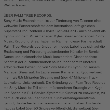
sehr am Herzen, die Idee von nachhaltigem Entertainment in die
Welt zu tragen.
ÜBER PALM TREE RECORDS:
Sony Music Entertainment ist zur Förderung von Talenten eine
weltweite Partnerschaft mit dem international erfolgreichen
Superstar-Produzenten/DJ Kyrre Gørvell-Dahll - auch bekannt als
Kygo - und dem Musikmanager Myles Shear eingegangen. Sony
Music, Kygo und Shear haben im Rahmen dieser Partnerschaft
Palm Tree Records gegründet - ein neues Label, das sich auf die
Entdeckung und Förderung aufstrebender Künstler im Bereich
Dance und elektronische Musik konzentriert. Dieser nächste
Schritt in der Zusammenarbeit baut auf der bereits überaus
erfolgreichen Beziehung von Sony Music zu Kygo und seinem
Manager Shear auf. Im Laufe seiner Karriere hat Kygo weltweit
mehr als 8,5 Milliarden Streams und über 47 Millionen Track-
äquivalente Units verkauft. Die Gründung von Palm Tree Records
mit Sony Music ist Teil einer umfassenderen Strategie von Kygo
und Shear, ein Full-Service-System für Künstler zu entwickeln, zu
dem auch eine neu gegründete Künstlermanagementfirma
gehört, die die beiden gemeinsam aufgebaut haben. Bis heute
hat das Label über 50 Singles veröffentlicht, die weltweit über