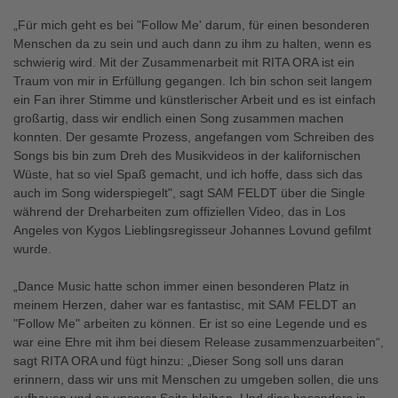
„Für mich geht es bei "Follow Me' darum, für einen besonderen
Menschen da zu sein und auch dann zu ihm zu halten, wenn es
schwierig wird. Mit der Zusammenarbeit mit RITA ORA ist ein
Traum von mir in Erfüllung gegangen. Ich bin schon seit langem
ein Fan ihrer Stimme und künstlerischer Arbeit und es ist einfach
großartig, dass wir endlich einen Song zusammen machen
konnten. Der gesamte Prozess, angefangen vom Schreiben des
Songs bis bin zum Dreh des Musikvideos in der kalifornischen
Wüste, hat so viel Spaß gemacht, und ich hoffe, dass sich das
auch im Song widerspiegelt", sagt SAM FELDT über die Single
während der Dreharbeiten zum offiziellen Video, das in Los
Angeles von Kygos Lieblingsregisseur Johannes Lovund gefilmt
wurde.
„Dance Music hatte schon immer einen besonderen Platz in
meinem Herzen, daher war es fantastisc, mit SAM FELDT an
"Follow Me" arbeiten zu können. Er ist so eine Legende und es
war eine Ehre mit ihm bei diesem Release zusammenzuarbeiten“,
sagt RITA ORA und fügt hinzu: „Dieser Song soll uns daran
erinnern, dass wir uns mit Menschen zu umgeben sollen, die uns