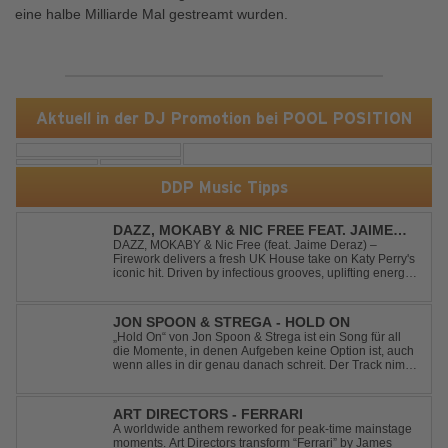
eine halbe Milliarde Mal gestreamt wurden.
Aktuell in der DJ Promotion bei POOL POSITION
DDP Music Tipps
DAZZ, MOKABY & NIC FREE FEAT. JAIME
DERAZ - FIREWORK
DAZZ, MOKABY & Nic Free (feat. Jaime Deraz) –
Firework delivers a fresh UK House take on Katy Perry's
iconic hit. Driven by infectious grooves, uplifting energy,
and Jaime Deraz's stunning vocals, this reimagined
cover brings a modern club vibe while preserving the
emotional power of the origin...
JON SPOON & STREGA - HOLD ON
„Hold On“ von Jon Spoon & Strega ist ein Song für all
die Momente, in denen Aufgeben keine Option ist, auch
wenn alles in dir genau danach schreit. Der Track nimmt
dieses Gefühl auf, wenn man kurz davor steht
loszulassen, und verwandelt es in pure Energie, die
dich daran erinnert, noch einmal f...
ART DIRECTORS - FERRARI
A worldwide anthem reworked for peak-time mainstage
moments. Art Directors transform “Ferrari” by James