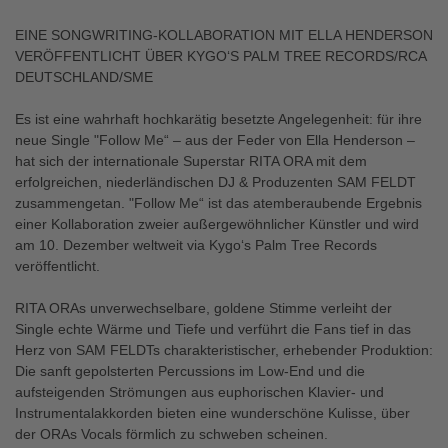
EINE SONGWRITING-KOLLABORATION MIT ELLA HENDERSON
VERÖFFENTLICHT ÜBER KYGO‘S PALM TREE RECORDS/RCA
DEUTSCHLAND/SME
Es ist eine wahrhaft hochkarätig besetzte Angelegenheit: für ihre
neue Single "Follow Me“ – aus der Feder von Ella Henderson –
hat sich der internationale Superstar RITA ORA mit dem
erfolgreichen, niederländischen DJ & Produzenten SAM FELDT
zusammengetan. "Follow Me“ ist das atemberaubende Ergebnis
einer Kollaboration zweier außergewöhnlicher Künstler und wird
am 10. Dezember weltweit via Kygo‘s Palm Tree Records
veröffentlicht.
RITA ORAs unverwechselbare, goldene Stimme verleiht der
Single echte Wärme und Tiefe und verführt die Fans tief in das
Herz von SAM FELDTs charakteristischer, erhebender Produktion:
Die sanft gepolsterten Percussions im Low-End und die
aufsteigenden Strömungen aus euphorischen Klavier- und
Instrumentalakkorden bieten eine wunderschöne Kulisse, über
der ORAs Vocals förmlich zu schweben scheinen.