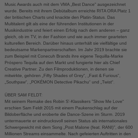
Music Awards auch mit dem VMA „Best Dance" ausgezeichnet
wurde. Bereits mit ihrem Debütalbum erreichte RITA ORA Platz 1
der britischen Charts und knackte den Platin-Status. Das
Multitalent gilt als eine der führenden Institutionen in der
Musikindustrie und feiert einen Erfolg nach dem anderen – ganz
gleich, ob im TV, in der Fashion und wie auch immer gearteten
kulturellen Bereich. Darüber hinaus unterhält sie vielfältige und
bedeutsame Markenpartnerschaften. Im Jahr 2019 brachte sie
zum Beispiel mit Conecuh Brands ihre eigene Tequilla-Marke
Próspero Tequila auf den Markt und fungierte hier als Chief
Creative Partner. Zu den Filmproduktionen, in denen sie
mitwirkte, gehören „Fifty Shades of Grey“, „Fast & Furious“,
„Southpaw“, „POKÉMON Detective Pikachu“ und „Twist“.
ÜBER SAM FELDT:
Mit seinem Remake des Robin S'-Klassikers "Show Me Love"
erschien Sam Feldt 2015 mit einem Paukenschlag auf der
Bildoberfläche und eroberte die Dance-Szene im Sturm. 2019
untermauerte er eindrucksvoll seinen Status als internationales
Schwergewicht mit dem Song „Post Malone (feat. RANI)", der 600
Millionen Streams einsammelte. Nach gefeierten Auftritten in den