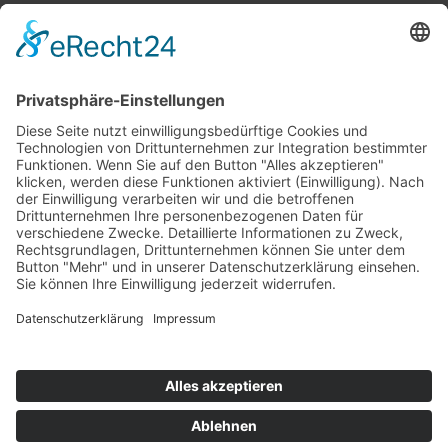
Top 100
Hot 50
Top Neueinsteiger
Highscores
Jahrescharts
Top 100
Hot 50
Top Neueinsteiger
Highscores
Jahrescharts
DJ-Promo buchen