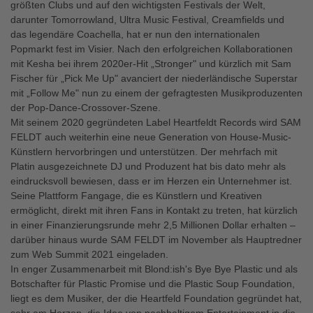
größten Clubs und auf den wichtigsten Festivals der Welt,
darunter Tomorrowland, Ultra Music Festival, Creamfields und
das legendäre Coachella, hat er nun den internationalen
Popmarkt fest im Visier. Nach den erfolgreichen Kollaborationen
mit Kesha bei ihrem 2020er-Hit „Stronger" und kürzlich mit Sam
Fischer für „Pick Me Up" avanciert der niederländische Superstar
mit „Follow Me" nun zu einem der gefragtesten Musikproduzenten
der Pop-Dance-Crossover-Szene.
Mit seinem 2020 gegründeten Label Heartfeldt Records wird SAM
FELDT auch weiterhin eine neue Generation von House-Music-
Künstlern hervorbringen und unterstützen. Der mehrfach mit
Platin ausgezeichnete DJ und Produzent hat bis dato mehr als
eindrucksvoll bewiesen, dass er im Herzen ein Unternehmer ist.
Seine Plattform Fangage, die es Künstlern und Kreativen
ermöglicht, direkt mit ihren Fans in Kontakt zu treten, hat kürzlich
in einer Finanzierungsrunde mehr 2,5 Millionen Dollar erhalten –
darüber hinaus wurde SAM FELDT im November als Hauptredner
zum Web Summit 2021 eingeladen.
In enger Zusammenarbeit mit Blond:ish's Bye Bye Plastic und als
Botschafter für Plastic Promise und die Plastic Soup Foundation,
liegt es dem Musiker, der die Heartfeld Foundation gegründet hat,