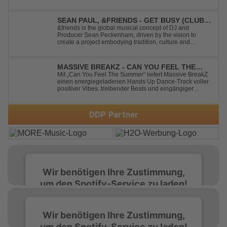
Up. Ein Soundtrack für eine unvergessliche Nacht!
SEAN PAUL, &FRIENDS - GET BUSY (CLUB
MIX)
&friends is the global musical concept of DJ and
Producer Sean Peckenham, driven by the vision to
create a project embodying tradition, culture and
community. His new track “Get Busy (Club Mix)
alongside the Jamaican dancehall singer and rapper
Sean Paul, has taken this early 2000s hit to a who...
MASSIVE BREAKZ - CAN YOU FEEL THE
SUMMER
Mit „Can You Feel The Summer“ liefert Massive BreakZ
einen energiegeladenen Hands Up Dance-Track voller
positiver Vibes, treibender Beats und eingängiger
Melodie. Der Song bringt das Gefühl von Sommer,
Freiheit und unvergesslichen Nächten direkt auf die
Tanzfläche – perfekt für Clubs, Festivals...
DDP Partner
Wir benötigen Ihre Zustimmung,
um den Spotify-Service zu laden!
Wir verwenden Spotify, um Inhalte
Wir benötigen Ihre Zustimmung,
einzubetten. Dieser Service kann Daten zu
um den Spotify-Service zu laden!