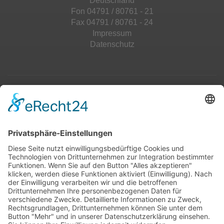
Deutschland
Fon 04791 / 80761 - 21
Fax 04791 / 80761 - 24
Impressum
Datenschutz
Top 100
Hot 50
Top Neueinsteiger
Highscores
Jahrescharts
Top 100
Hot 50
Top Neueinsteiger