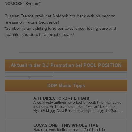
NOMOSK "Symbol"
Russian Trance producer NoMosk hits back with his second
release on Future Sequence!
“Symbol” is an uplifting tune par excellence, fusing pure and
beautiful chords with energetic beats!
Aktuell in der DJ Promotion bei POOL POSITION
DDP Music Tipps
ART DIRECTORS - FERRARI
A worldwide anthem reworked for peak-time mainstage
moments. Art Directors transform “Ferrari” by James
Hype & Miggy Dela Rosa into a high-energy UK Garage
House weapon, packed with punchy grooves and
irresistible momentum. Designed for clubs and festival
crowds alike, this remix elevates the o...
LUCAS ONE - THIS WHOLE TIME
Nach der Veröffentlichung von „You“ kehrt der