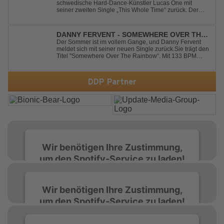
schwedische Hard-Dance-Künstler Lucas One mit
seiner zweiten Single „This Whole Time“ zurück. Der
Track verbindet emotionale Texte mit der kraftvollen
Energie des Hard Dance und erzählt eine Geschichte
von Reue, Liebeskummer und der Erkenntnis des w...
DANNY FERVENT - SOMEWHERE OVER THE
RAINBOW
Der Sommer ist im vollem Gange, und Danny Fervent
meldet sich mit seiner neuen Single zurück.Sie trägt den
Titel "Somewhere Over The Rainbow“. Mit 133 BPM
entfaltet sich ein melodischer Trance Sound, der durch
seine atmosphärische Dichte und mitreißende Dynamik
überzeugt. Kraftvolle, zugleich g...
DDP Partner
Wir benötigen Ihre Zustimmung,
um den Spotify-Service zu laden!
Wir verwenden Spotify, um Inhalte
Wir benötigen Ihre Zustimmung,
einzubetten. Dieser Service kann Daten zu
um den Spotify-Service zu laden!
Ihren Aktivitäten sammeln. Bitte lesen Sie die
Details durch und stimmen Sie der Nutzung