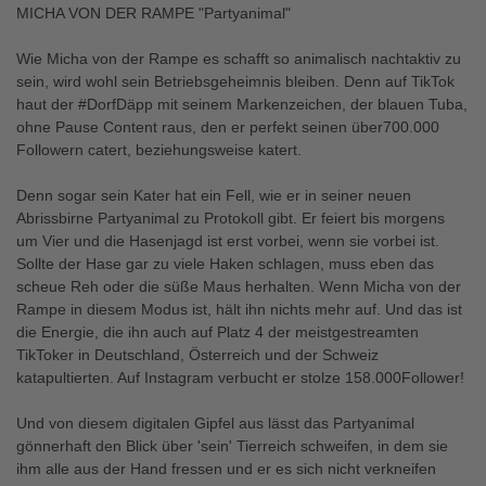
MICHA VON DER RAMPE "Partyanimal"
Wie Micha von der Rampe es schafft so animalisch nachtaktiv zu
sein, wird wohl sein Betriebsgeheimnis bleiben. Denn auf TikTok
haut der #DorfDäpp mit seinem Markenzeichen, der blauen Tuba,
ohne Pause Content raus, den er perfekt seinen über700.000
Followern catert, beziehungsweise katert.
Denn sogar sein Kater hat ein Fell, wie er in seiner neuen
Abrissbirne Partyanimal zu Protokoll gibt. Er feiert bis morgens
um Vier und die Hasenjagd ist erst vorbei, wenn sie vorbei ist.
Sollte der Hase gar zu viele Haken schlagen, muss eben das
scheue Reh oder die süße Maus herhalten. Wenn Micha von der
Rampe in diesem Modus ist, hält ihn nichts mehr auf. Und das ist
die Energie, die ihn auch auf Platz 4 der meistgestreamten
TikToker in Deutschland, Österreich und der Schweiz
katapultierten. Auf Instagram verbucht er stolze 158.000Follower!
Und von diesem digitalen Gipfel aus lässt das Partyanimal
gönnerhaft den Blick über 'sein' Tierreich schweifen, in dem sie
ihm alle aus der Hand fressen und er es sich nicht verkneifen