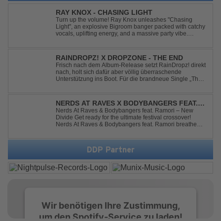
RAY KNOX - CHASING LIGHT
Turn up the volume! Ray Knox unleashes "Chasing
Light", an explosive Bigroom banger packed with catchy
vocals, uplifting energy, and a massive party vibe.
Designed to dominate dancefloors and festival stages
alike. A guaranteed crowd-pleaser and party starter!
RAINDROPZ! X DROPZONE - THE END
Frisch nach dem Album-Release setzt RainDropz! direkt
nach, holt sich dafür aber völlig überraschende
Unterstützung ins Boot. Für die brandneue Single „The
End“ reaktiviert der Produzent eines seiner zusätzlichen
Artist-Alias-Projekte "DropZone", um das es jahrelang
still war. „The End“ ist ei...
NERDS AT RAVES X BODYBANGERS FEAT.
RAMORI - NEW DIVIDE
Nerds At Raves & Bodybangers feat. Ramori – New
Divide Get ready for the ultimate festival crossover!
Nerds At Raves & Bodybangers feat. Ramori breathe
new life into Linkin Park's legendary anthem "New
Divide" with a massive Techno Bigroom Festival
makeover. From emotional singalong moments t...
DDP Partner
Wir benötigen Ihre Zustimmung,
um den Spotify-Service zu laden!