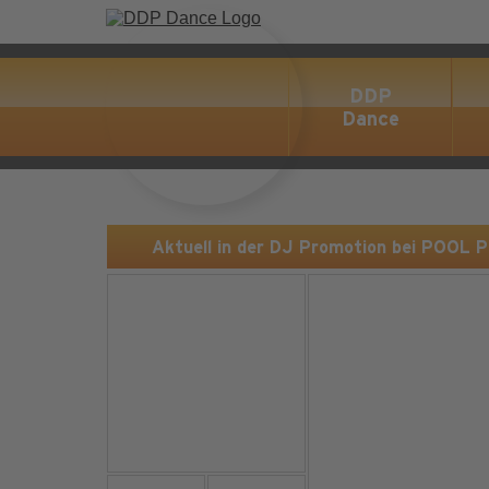
DDP
Dance
Aktuell in der DJ Promotion bei POOL