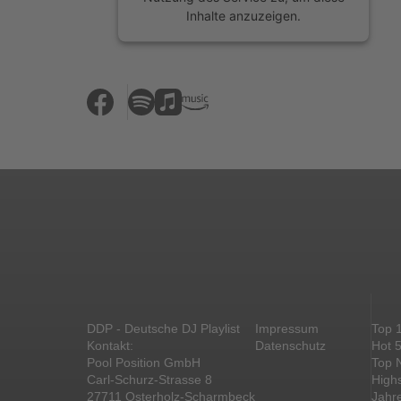
Inhalte anzuzeigen.
Mehr Informationen
Akzeptieren
powered by
Usercentrics Consent
Management Platform
&
eRecht24
DDP - Deutsche DJ Playlist
Impressum
Top 
Kontakt:
Datenschutz
Hot 
Pool Position GmbH
Top 
Carl-Schurz-Strasse 8
High
27711 Osterholz-Scharmbeck
Jahr