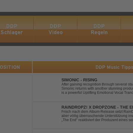
DDP
DDP
DDP
Schlager
Video
Regeln
 POSITION
DDP Music Tipp
SIMONIC - RISING
After gaining recognition through several st
Simonic returns with another stunning produ
is a powerful Uplifting Emotional Vocal Tra
vocals, uplifting energy, and goosebump-ind
RAINDROPZ! X DROPZONE - THE 
Frisch nach dem Album-Release setzt RainDro
aber völlig überraschende Unterstützung ins
„The End“ reaktiviert der Produzent eines sei
Projekte "DropZone", um das es jahrelang still