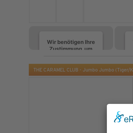
Wir benötigen Ihre
Zustimmung, um
den Spotify-
Service zu laden!
THE CARAMEL CLUB - Jumbo Jumbo (Tiger/K
Wir verwenden Spotify,
um Inhalte einzubetten.
Dieser Service kann
Daten zu Ihren
Aktivitäten sammeln.
Bitte lesen Sie die Details
durch und stimmen Sie
der Nutzung des Service
zu, um diese Inhalte
anzuzeigen.