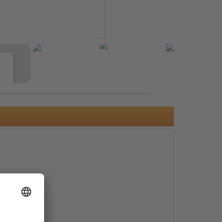
e
s
e