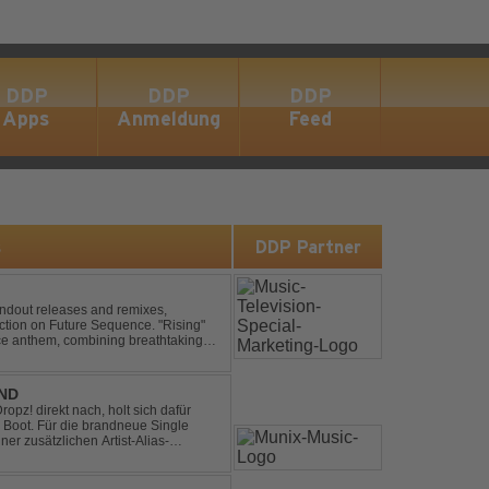
DDP
DDP
DDP
Apps
Anmeldung
Feed
s
DDP Partner
andout releases and remixes,
ction on Future Sequence. "Rising"
nce anthem, combining breathtaking
ucing melodies. A must-...
END
pz! direkt nach, holt sich dafür
 Boot. Für die brandneue Single
ner zusätzlichen Artist-Alias-
 war. „The End“ ist ei...