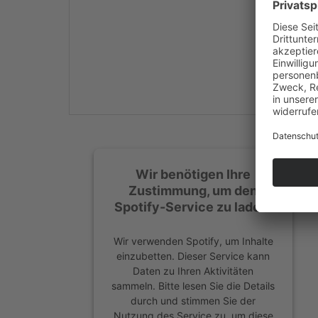
Mehr Informationen
Akzeptieren
powered by
Usercentrics
Consent Management
Platform
&
eRecht24
Wir benötigen Ihre
Zustimmung, um den
Spotify-Service zu laden!
Wir verwenden Spotify, um Inhalte
einzubetten. Dieser Service kann
Daten zu Ihren Aktivitäten
sammeln. Bitte lesen Sie die Details
durch und stimmen Sie der
Nutzung des Service zu, um diese