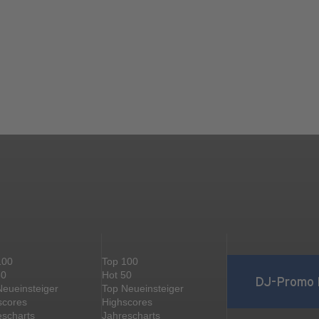
100
Top 100
50
Hot 50
DJ-Promo 
Neueinsteiger
Top Neueinsteiger
scores
Highscores
escharts
Jahrescharts