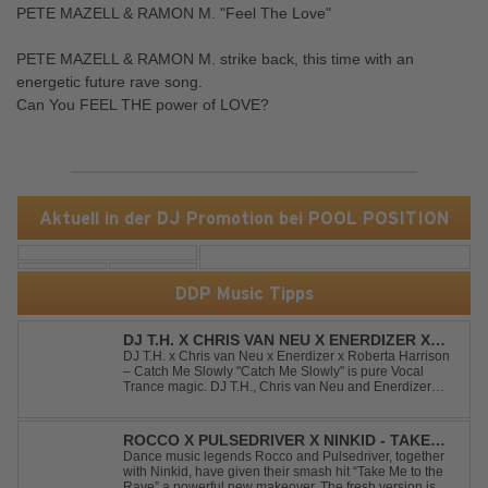
PETE MAZELL & RAMON M. "Feel The Love"
PETE MAZELL & RAMON M. strike back, this time with an
energetic future rave song.
Can You FEEL THE power of LOVE?
Aktuell in der DJ Promotion bei POOL POSITION
DDP Music Tipps
DJ T.H. X CHRIS VAN NEU X ENERDIZER X
ROBERTA HARRISON - CATCH ME SLOWLY
DJ T.H. x Chris van Neu x Enerdizer x Roberta Harrison
– Catch Me Slowly "Catch Me Slowly" is pure Vocal
Trance magic. DJ T.H., Chris van Neu and Enerdizer
create an uplifting journey filled with emotional
melodies, euphoric energy and that unmistakable
Balearic Ibiza trance vibe. At the hear...
ROCCO X PULSEDRIVER X NINKID - TAKE
ME TO THE RAVE (FESTIVAL MIX)
Dance music legends Rocco and Pulsedriver, together
with Ninkid, have given their smash hit “Take Me to the
Rave” a powerful new makeover. The fresh version is set