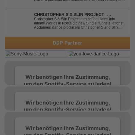
to ignite dance floors and bring every festival to a boiling
point. Featuring massive kicks and the beloved melody
that made the or...
CHRISTOPHER S X SLIN PROJECT -
CONSTELLATIONS
Christopher S & Slin Project turn coffee stains into
infinite Worlds in Nostalgic new Single "Constellations".
Acclaimed dance producers Christopher S and Slin
Project have joined forces once again to deliver their
highly anticipated new single, "Constellations." Moving
away from standard club ...
DDP Partner
Wir benötigen Ihre Zustimmung,
um den Spotify-Service zu laden!
Wir verwenden Spotify, um Inhalte
Wir benötigen Ihre Zustimmung,
einzubetten. Dieser Service kann Daten zu
um den Spotify-Service zu laden!
Ihren Aktivitäten sammeln. Bitte lesen Sie die
Details durch und stimmen Sie der Nutzung
des Service zu, um diese Inhalte anzuzeigen.
Wir verwenden Spotify, um Inhalte
Wir benötigen Ihre Zustimmung,
einzubetten. Dieser Service kann Daten zu