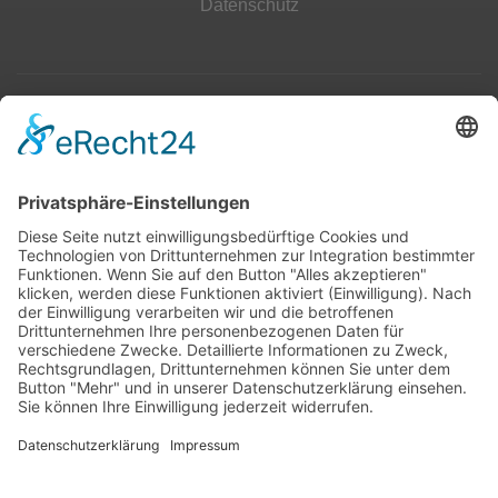
Datenschutz
Top 100
Hot 50
Top Neueinsteiger
Highscores
Jahrescharts
Top 100
Hot 50
Top Neueinsteiger
Highscores
Jahrescharts