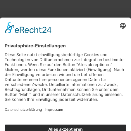
Top 100
Hot 50
Top Neueinsteiger
Highscores
Jahrescharts
Top 100
Hot 50
Top Neueinsteiger
Highscores
Jahrescharts