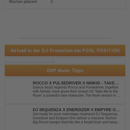
Wochen platziert
5
Aktuell in der DJ Promotion bei POOL POSITION
DDP Music Tipps
ROCCO X PULSEDRIVER X NINKID - TAKE
ME TO THE RAVE (FESTIVAL MIX)
Dance music legends Rocco and Pulsedriver, together
with Ninkid, have given their smash hit “Take Me to the
Rave” a powerful new makeover. The fresh version is set
to ignite dance floors and bring every festival to a boiling
point. Featuring massive kicks and the beloved melody
that made the or...
DJ SEQUENZA X ENERDIZER X EMPYRE ONE
- UNTIL THE MORNING LIGHT
Get ready for pure mainstage madness! DJ Sequenza,
Enerdizer and Empyre One deliver a massive Techno
Big Room banger that hits like a freight train and keeps
the energy at maximum from the first kick to the final