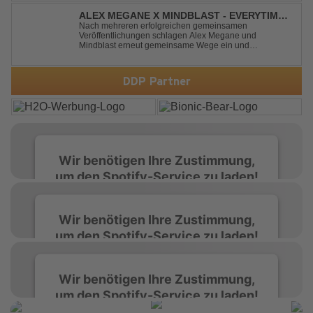
drop. Packed with explosive synths, pounding basslines
and an unstoppable festival...
ALEX MEGANE X MINDBLAST - EVERYTIME
WE TOUCH
Nach mehreren erfolgreichen gemeinsamen
Veröffentlichungen schlagen Alex Megane und
Mindblast erneut gemeinsame Wege ein und
präsentieren mit Everytime We Touch ihre neueste
Zusammenarbeit. Für ihre aktuelle Single haben sie sich
einen echten Klassiker vorgenommen: den
DDP Partner
unvergessenen Song von Ma...
Wir benötigen Ihre Zustimmung,
um den Spotify-Service zu laden!
Wir verwenden Spotify, um Inhalte
Wir benötigen Ihre Zustimmung,
einzubetten. Dieser Service kann Daten zu
um den Spotify-Service zu laden!
Ihren Aktivitäten sammeln. Bitte lesen Sie die
Details durch und stimmen Sie der Nutzung
des Service zu, um diese Inhalte anzuzeigen.
Wir verwenden Spotify, um Inhalte
Wir benötigen Ihre Zustimmung,
einzubetten. Dieser Service kann Daten zu
um den Spotify-Service zu laden!
Ihren Aktivitäten sammeln. Bitte lesen Sie die
Mehr Informationen