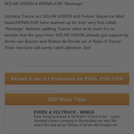
SOLAR VISION & AIRWALK3R "Revenge"
Uprising Trance act SOLAR VISION and Future Sequence label
head AIRWALK3R have teamed up for their very first collab.
"Revenge“ delivers uplifting Trance vibes at its best! It’s no
wonder that the guys from SOLAR VISION already got support by
Armin van Buuren and Ruben de Ronde on ‚A State of Trance‘.
Their new tune will surely catch attention, too!
Aktuell in der DJ Promotion bei POOL POSITION
DDP Music Tipps
EVEEK & VOLTRACK - WINGS
New Song by Eveek & VolTrack ! Check it out... Lyrics:
Sunlight comes creeping in Illuminates our skin We
watch the day go by Stories of all we did It made me
think of you It made me think of you Under a trillion stars
We danced on top of cars ...