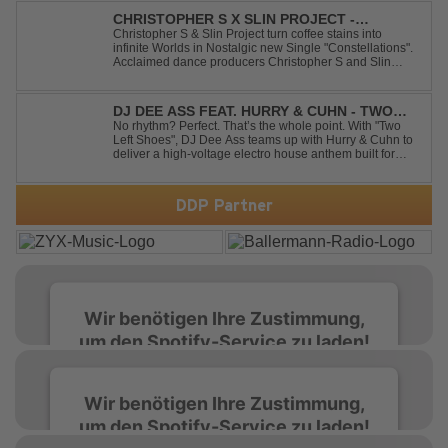
CHRISTOPHER S X SLIN PROJECT -
CONSTELLATIONS
Christopher S & Slin Project turn coffee stains into
infinite Worlds in Nostalgic new Single "Constellations".
Acclaimed dance producers Christopher S and Slin
Project have joined forces once again to deliver their
highly anticipated new single, "Constellations." Moving
away from standard club ...
DJ DEE ASS FEAT. HURRY & CUHN - TWO
LEFT SHOES
No rhythm? Perfect. That’s the whole point. With "Two
Left Shoes", DJ Dee Ass teams up with Hurry & Cuhn to
deliver a high-voltage electro house anthem built for
chaotic dancefloors and unforgettable nights. Loud,
unapologetic, and irresistibly catchy, this track turns
clumsiness into confid...
DDP Partner
Wir benötigen Ihre Zustimmung,
um den Spotify-Service zu laden!
Wir verwenden Spotify, um Inhalte
Wir benötigen Ihre Zustimmung,
einzubetten. Dieser Service kann Daten zu
um den Spotify-Service zu laden!
Ihren Aktivitäten sammeln. Bitte lesen Sie die