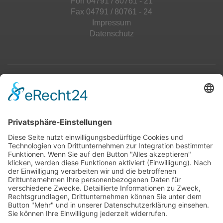
Fon 04791 / 80761 - 21
Fax 04791 / 80761 - 24
Impressum
Datenschutz
Top 100
Hot 50
Top Neueinsteiger
Highscores
Jahrescharts
Top 100
Hot 50
Top Neueinsteiger
Highscores