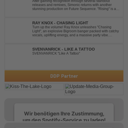
After gaining recognition through several standout
releases and remixes, Simonic returns with another
stunning production on Future Sequence. "Rising" is a
powerful Uplifting Emotional Vocal Trance anthem,
combining breathtaking vocals, uplifting energy, and
goosebump-inducing melodies. A must-...
RAY KNOX - CHASING LIGHT
Turn up the volume! Ray Knox unleashes "Chasing
Light", an explosive Bigroom banger packed with catchy
vocals, uplifting energy, and a massive party vibe.
Designed to dominate dancefloors and festival stages
alike. A guaranteed crowd-pleaser and party starter!
SVENVANRICK - LIKE A TATTOO
SVENVANRICK "Like A Tattoo"
DDP Partner
Wir benötigen Ihre Zustimmung,
um den Spotify-Service zu laden!