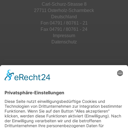
Carl-Schurz-Strasse 8
27711 Osterholz-Scharmbeck
Deutschland
Fon 04791 / 80761 - 21
Fax 04791 / 80761 - 24
Impressum
Datenschutz
Top 100
Hot 50
Top Neueinsteiger
Highscores
Jahrescharts
Top 100