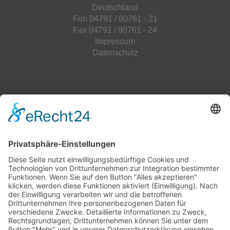
Deutschland
Fon 04791 / 80761 - 21
Fax 04791 / 80761 - 24
Impressum
Datenschutz
Top 100
Hot 50
Top Neueinsteiger
Highscores
Jahrescharts
Top 100
Hot 50
Top Neueinsteiger