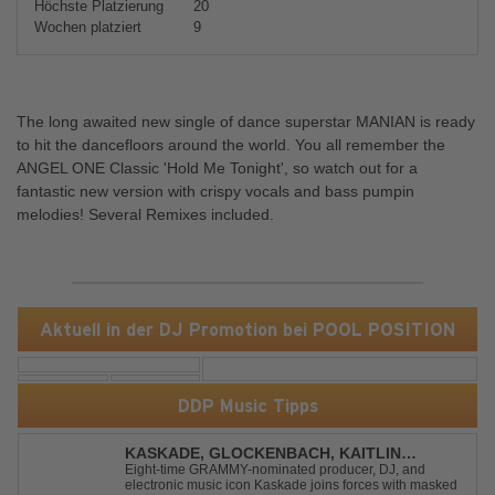
Höchste Platzierung
20
Wochen platziert
9
The long awaited new single of dance superstar MANIAN is ready
to hit the dancefloors around the world. You all remember the
ANGEL ONE Classic 'Hold Me Tonight', so watch out for a
fantastic new version with crispy vocals and bass pumpin
melodies! Several Remixes included.
Aktuell in der DJ Promotion bei POOL POSITION
DDP Music Tipps
KASKADE, GLOCKENBACH, KAITLIN
ARAGON - RUNAWAY
Eight-time GRAMMY-nominated producer, DJ, and
electronic music icon Kaskade joins forces with masked