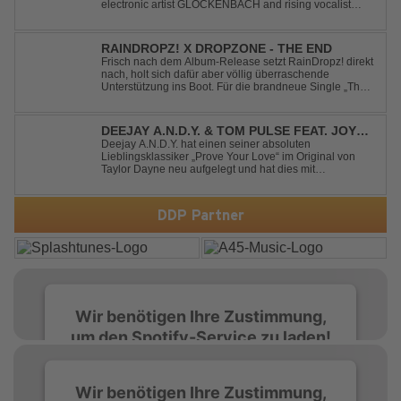
electronic artist GLOCKENBACH and rising vocalist
Kaitlin Aragon for their new collaboration “Runaway,”
arriving July 31st. The track marks the fourth single from
Kaskade’s forthcoming ORIGIN...
RAINDROPZ! X DROPZONE - THE END
Frisch nach dem Album-Release setzt RainDropz! direkt
nach, holt sich dafür aber völlig überraschende
Unterstützung ins Boot. Für die brandneue Single „The
End“ reaktiviert der Produzent eines seiner zusätzlichen
Artist-Alias-Projekte "DropZone", um das es jahrelang
still war. „The End“ ist ei...
DEEJAY A.N.D.Y. & TOM PULSE FEAT. JOY
ANDERSEN - PROVE YOUR LOVE
Deejay A.N.D.Y. hat einen seiner absoluten
Lieblingsklassiker „Prove Your Love“ im Original von
Taylor Dayne neu aufgelegt und hat dies mit
namenhafter Unterstützung von Tom Pulse und
Sängerin Joy Andersen getan. Der frische Sound für
einen weltweit bekannten Hit animiert direkt wieder zum
DDP Partner
tanz...
Wir benötigen Ihre Zustimmung,
um den Spotify-Service zu laden!
Wir verwenden Spotify, um Inhalte
Wir benötigen Ihre Zustimmung,
einzubetten. Dieser Service kann Daten zu