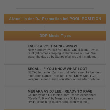
Aktuell in der DJ Promotion bei POOL POSITION
DDP Music Tipps
EVEEK & VOLTRACK - WINGS
New Song by Eveek & VolTrack ! Check it out... Lyrics:
Sunlight comes creeping in Illuminates our skin We
watch the day go by Stories of all we did It made me
think of you It made me think of you Under a trillion stars
We danced on top of cars ...
SECAL - IF YOU KNOW WHAT I GOT
SECAL legt einen Zahn zu und liefert einen treibenden,
modernen Dance-Track ab. „If You Know What I Got“
versprüht einen Hauch von 90er-Jahre-Oldschool-Flair,
kombiniert mit frischen, neuen Elementen – perfekt für
Dance- oder Workout-Playlists und natürlich ideal für
Club- und Festival-Sets.
MEGARA VS DJ LEE - READY TO RAVE
Get ready for a full-throttle Hard Trance experience!
"Ready To Rave" by Megara vs DJ Lee combines
crystal-clear, high-quality production with the
unmistakable spirit of the '90s. Driven by an uplifting,
high-energy melody and pounding, stomping drums, this