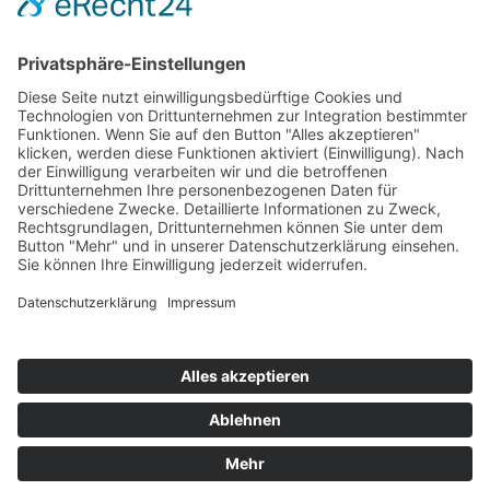
Hot 50
Top Neueinsteiger
Highscores
Jahrescharts
Top 100
Hot 50
Top Neueinsteiger
Highscores
Jahrescharts
DJ-Promo buchen