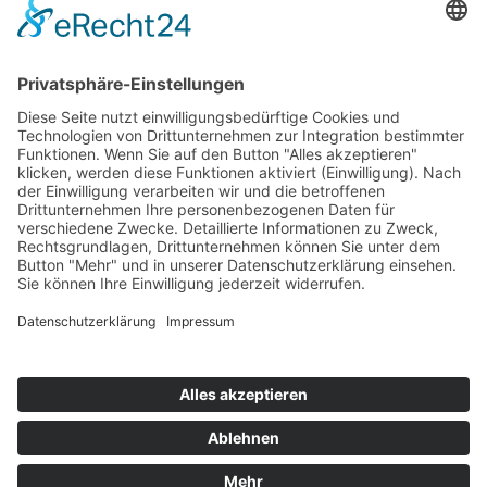
Top 100
Hot 50
Top Neueinsteiger
Highscores
Jahrescharts
Top 100
Hot 50
Top Neueinsteiger
Highscores
Jahrescharts
DJ-Promo buchen