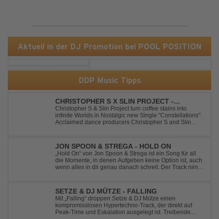
Aktuell in der DJ Promotion bei POOL POSITION
DDP Music Tipps
CHRISTOPHER S X SLIN PROJECT -
CONSTELLATIONS
Christopher S & Slin Project turn coffee stains into
infinite Worlds in Nostalgic new Single "Constellations".
Acclaimed dance producers Christopher S and Slin
Project have joined forces once again to deliver their
highly anticipated new single, "Constellations." Moving
away from standard club ...
JON SPOON & STREGA - HOLD ON
„Hold On“ von Jon Spoon & Strega ist ein Song für all
die Momente, in denen Aufgeben keine Option ist, auch
wenn alles in dir genau danach schreit. Der Track nimmt
dieses Gefühl auf, wenn man kurz davor steht
loszulassen, und verwandelt es in pure Energie, die
dich daran erinnert, noch einmal f...
SETZE & DJ MÜTZE - FALLING
Mit „Falling“ droppen Setze & DJ Mütze einen
kompromisslosen Hypertechno-Track, der direkt auf
Peak-Time und Eskalation ausgelegt ist. Treibende