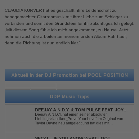
CLAUDIA KURVER hat es geschafft, ihre Leidenschaft zu
handgemachter Gitarrenmusik mit ihrer Liebe zum Schlager zu
verbinden und somit den Grundstein für ihr zukünftiges Ich gelegt:
„Mit diesem Song fühle ich mich angekommen, zu Hause. Jetzt
nehmen auch die arbeiten an meinem ersten Album Fahrt auf,
denn die Richtung ist nun endlich klar.“
Aktuell in der DJ Promotion bei POOL POSITION
DDP Music Tipps
DEEJAY A.N.D.Y. & TOM PULSE FEAT. JOY
ANDERSEN - PROVE YOUR LOVE
Deejay A.N.D.Y. hat einen seiner absoluten
Lieblingsklassiker „Prove Your Love“ im Original von
Taylor Dayne neu aufgelegt und hat dies mit
namenhafter Unterstützung von Tom Pulse und
Sängerin Joy Andersen getan. Der frische Sound für
einen weltweit bekannten Hit animiert direkt wieder zum
SECAL - IF YOU KNOW WHAT I GOT