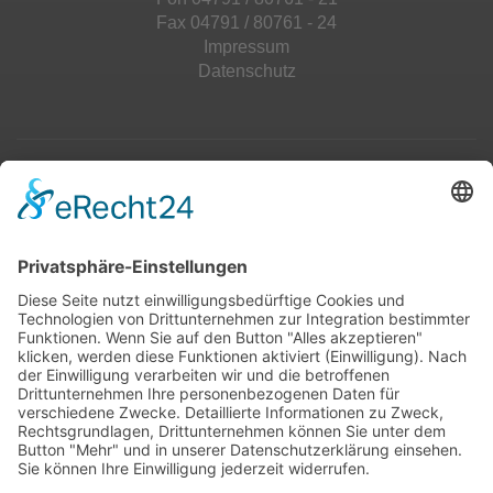
Fax 04791 / 80761 - 24
Impressum
Datenschutz
Top 100
Hot 50
Top Neueinsteiger
Highscores
Jahrescharts
Top 100
Hot 50
Top Neueinsteiger
Highscores
Jahrescharts