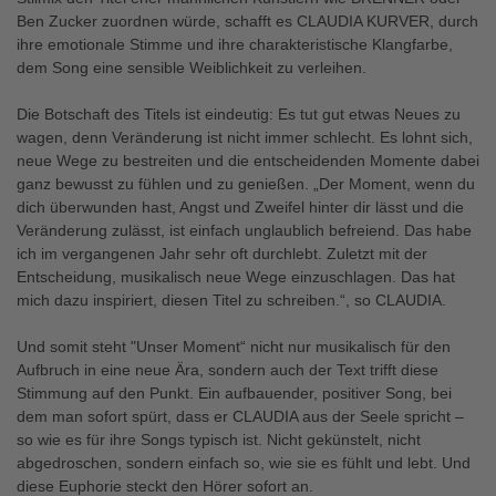
Ben Zucker zuordnen würde, schafft es CLAUDIA KURVER, durch
ihre emotionale Stimme und ihre charakteristische Klangfarbe,
dem Song eine sensible Weiblichkeit zu verleihen.
Die Botschaft des Titels ist eindeutig: Es tut gut etwas Neues zu
wagen, denn Veränderung ist nicht immer schlecht. Es lohnt sich,
neue Wege zu bestreiten und die entscheidenden Momente dabei
ganz bewusst zu fühlen und zu genießen. „Der Moment, wenn du
dich überwunden hast, Angst und Zweifel hinter dir lässt und die
Veränderung zulässt, ist einfach unglaublich befreiend. Das habe
ich im vergangenen Jahr sehr oft durchlebt. Zuletzt mit der
Entscheidung, musikalisch neue Wege einzuschlagen. Das hat
mich dazu inspiriert, diesen Titel zu schreiben.“, so CLAUDIA.
Und somit steht "Unser Moment“ nicht nur musikalisch für den
Aufbruch in eine neue Ära, sondern auch der Text trifft diese
Stimmung auf den Punkt. Ein aufbauender, positiver Song, bei
dem man sofort spürt, dass er CLAUDIA aus der Seele spricht –
so wie es für ihre Songs typisch ist. Nicht gekünstelt, nicht
abgedroschen, sondern einfach so, wie sie es fühlt und lebt. Und
diese Euphorie steckt den Hörer sofort an.