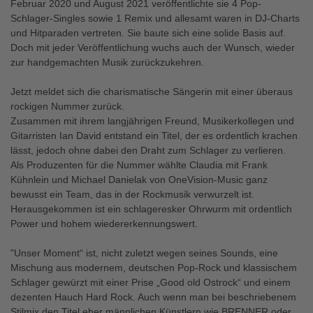
Februar 2020 und August 2021 veröffentlichte sie 4 Pop-
Schlager-Singles sowie 1 Remix und allesamt waren in DJ-Charts
und Hitparaden vertreten. Sie baute sich eine solide Basis auf.
Doch mit jeder Veröffentlichung wuchs auch der Wunsch, wieder
zur handgemachten Musik zurückzukehren.
Jetzt meldet sich die charismatische Sängerin mit einer überaus
rockigen Nummer zurück.
Zusammen mit ihrem langjährigen Freund, Musikerkollegen und
Gitarristen Ian David entstand ein Titel, der es ordentlich krachen
lässt, jedoch ohne dabei den Draht zum Schlager zu verlieren.
Als Produzenten für die Nummer wählte Claudia mit Frank
Kühnlein und Michael Danielak von OneVision-Music ganz
bewusst ein Team, das in der Rockmusik verwurzelt ist.
Herausgekommen ist ein schlageresker Ohrwurm mit ordentlich
Power und hohem wiedererkennungswert.
"Unser Moment“ ist, nicht zuletzt wegen seines Sounds, eine
Mischung aus modernem, deutschen Pop-Rock und klassischem
Schlager gewürzt mit einer Prise „Good old Ostrock“ und einem
dezenten Hauch Hard Rock. Auch wenn man bei beschriebenem
Stilmix den Titel eher männlichen Künstlern wie BRENNER oder