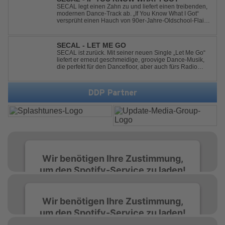
tanz...
SECAL legt einen Zahn zu und liefert einen treibenden,
modernen Dance-Track ab. „If You Know What I Got“
versprüht einen Hauch von 90er-Jahre-Oldschool-Flair,
kombiniert mit frischen, neuen Elementen – perfekt für
Dance- oder Workout-Playlists und natürlich ideal für
Club- und Festival-Sets.
SECAL - LET ME GO
SECAL ist zurück. Mit seiner neuen Single „Let Me Go“
liefert er erneut geschmeidige, groovige Dance-Musik,
die perfekt für den Dancefloor, aber auch fürs Radio
oder die persönliche Dance-Playlist im Alltag geeignet
ist. Deep House trifft auf Dance-Pop – man darf
gespannt sein, was als Nächstes...
DDP Partner
Wir benötigen Ihre Zustimmung,
um den Spotify-Service zu laden!
Wir verwenden Spotify, um Inhalte
Wir benötigen Ihre Zustimmung,
einzubetten. Dieser Service kann Daten zu
um den Spotify-Service zu laden!
Ihren Aktivitäten sammeln. Bitte lesen Sie die