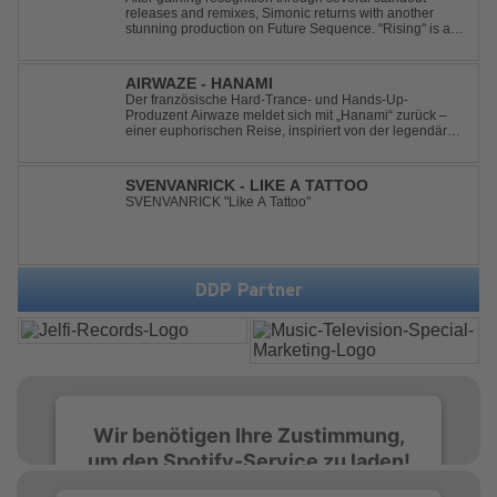
releases and remixes, Simonic returns with another
stunning production on Future Sequence. "Rising" is a
powerful Uplifting Emotional Vocal Trance anthem,
combining breathtaking vocals, uplifting energy, and
goosebump-inducing melodies. A must-...
AIRWAZE - HANAMI
Der französische Hard-Trance- und Hands-Up-
Produzent Airwaze meldet sich mit „Hanami“ zurück –
einer euphorischen Reise, inspiriert von der legendären
japanischen Kirschblütenzeit. Durch die Kombination
aus mitreißenden Melodien, energiegeladenen
Rhythmen und emotionalen Vocals fängt der Track ...
SVENVANRICK - LIKE A TATTOO
SVENVANRICK "Like A Tattoo"
DDP Partner
Wir benötigen Ihre Zustimmung,
um den Spotify-Service zu laden!