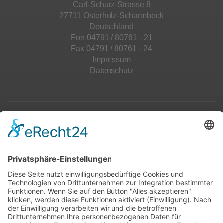
Carl-Schurz-Strasse 8
27711 Osterholz-Scharmbeck
Deutschland
Fon 04791 / 80761 - 21
Fax 04791 / 80761 - 24
Impressum
Datenschutz
Top 100
Hot 50
Top Neueinsteiger
Highscores
Jahrescharts
Top 100