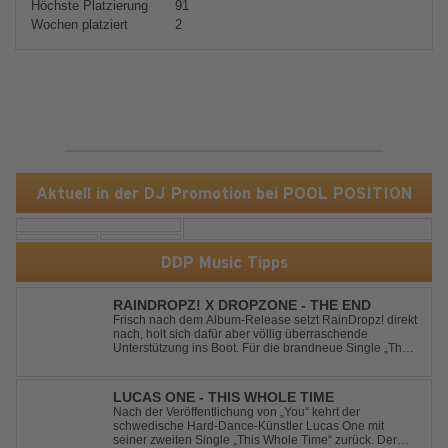
Höchste Platzierung
91
Wochen platziert
2
Aktuell in der DJ Promotion bei POOL POSITION
DDP Music Tipps
RAINDROPZ! X DROPZONE - THE END
Frisch nach dem Album-Release setzt RainDropz! direkt
nach, holt sich dafür aber völlig überraschende
Unterstützung ins Boot. Für die brandneue Single „The
End“ reaktiviert der Produzent eines seiner zusätzlichen
Artist-Alias-Projekte "DropZone", um das es jahrelang
still war. „The End“ ist ei...
LUCAS ONE - THIS WHOLE TIME
Nach der Veröffentlichung von „You“ kehrt der
schwedische Hard-Dance-Künstler Lucas One mit
seiner zweiten Single „This Whole Time“ zurück. Der