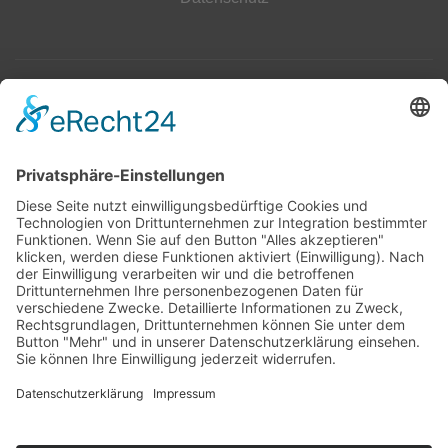
Top 100
Hot 50
Top Neueinsteiger
Highscores
Jahrescharts
Top 100
Hot 50
Top Neueinsteiger
Highscores
Jahrescharts