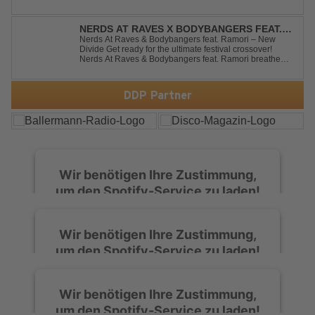
Track verbindet emotionale Texte mit der kraftvollen
Energie des Hard Dance und erzählt eine Geschichte
von Reue, Liebeskummer und der Erkenntnis des w...
NERDS AT RAVES X BODYBANGERS FEAT.
RAMORI - NEW DIVIDE
Nerds At Raves & Bodybangers feat. Ramori – New
Divide Get ready for the ultimate festival crossover!
Nerds At Raves & Bodybangers feat. Ramori breathe
new life into Linkin Park's legendary anthem "New
Divide" with a massive Techno Bigroom Festival
makeover. From emotional singalong moments t...
DDP Partner
Wir benötigen Ihre Zustimmung,
um den Spotify-Service zu laden!
Wir verwenden Spotify, um Inhalte
Wir benötigen Ihre Zustimmung,
einzubetten. Dieser Service kann Daten zu
um den Spotify-Service zu laden!
Ihren Aktivitäten sammeln. Bitte lesen Sie die
Details durch und stimmen Sie der Nutzung
des Service zu, um diese Inhalte anzuzeigen.
Wir verwenden Spotify, um Inhalte
Wir benötigen Ihre Zustimmung,
einzubetten. Dieser Service kann Daten zu
um den Spotify-Service zu laden!
Ihren Aktivitäten sammeln. Bitte lesen Sie die