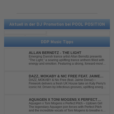
Aktuell in der DJ Promotion bei POOL POSITION
DDP Music Tipps
ALLAN BERNDTZ - THE LIGHT
Emerging Danish trance artist Allan Berndtz presents
“The Light,” a soaring uplifting trance anthem filled with
energy and emotion. Featuring a strong, forward-moving
melody, the track showcases the signature quality and
spirit of a Future Sequence release.
DAZZ, MOKABY & NIC FREE FEAT. JAIME
DERAZ - FIREWORK
DAZZ, MOKABY & Nic Free (feat. Jaime Deraz) –
Firework delivers a fresh UK House take on Katy Perry's
iconic hit. Driven by infectious grooves, uplifting energy,
and Jaime Deraz's stunning vocals, this reimagined
cover brings a modern club vibe while preserving the
emotional power of the origin...
AQUAGEN X TONI MOGENS X PERFECT
PITCH - UPTOWN GIRL
Aquagen x Toni Mogens x Perfect Pitch – Uptown Girl
The legendary Aquagen join forces with Perfect Pitch
and the incredible vocals of Toni Mogens to breathe new