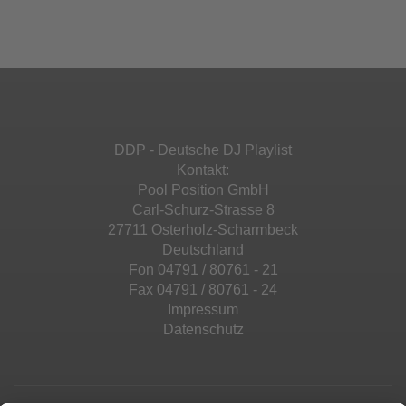
Ihren Aktivitäten sammeln. Bitte lesen Sie die
Mehr Informationen
powered by
Usercentrics Consent
Details durch und stimmen Sie der Nutzung
Management Platform
&
eRecht24
des Service zu, um diese Inhalte anzuzeigen.
Akzeptieren
Mehr Informationen
powered by
Usercentrics Consent
Management Platform
&
eRecht24
Akzeptieren
DDP - Deutsche DJ Playlist
powered by
Usercentrics Consent
Kontakt:
Management Platform
&
eRecht24
Pool Position GmbH
Carl-Schurz-Strasse 8
27711 Osterholz-Scharmbeck
Deutschland
Fon 04791 / 80761 - 21
Fax 04791 / 80761 - 24
Impressum
Datenschutz