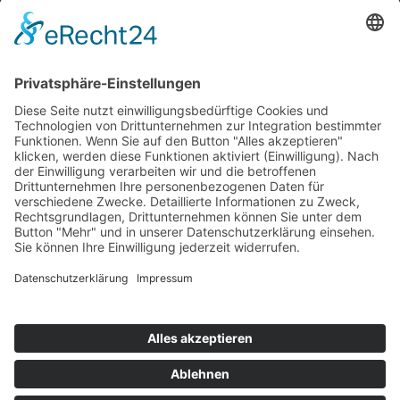
Top 100
Hot 50
Top Neueinsteiger
Highscores
Jahrescharts
Top 100
Hot 50
Top Neueinsteiger
Highscores
Jahrescharts
DJ-Promo buchen