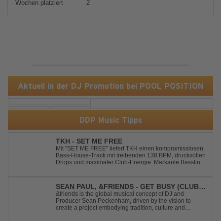
Wochen platziert
2
Aktuell in der DJ Promotion bei POOL POSITION
DDP Music Tipps
TKH - SET ME FREE
Mit "SET ME FREE" liefert TKH einen kompromisslosen
Bass-House-Track mit treibenden 138 BPM, druckvollen
Drops und maximaler Club-Energie. Markante Basslines
treffen auf hypnotische Vocals und einen Build-up, der
die Spannung konsequent bis zu den Drops nach oben
schraubt. Der Track hat die no...
SEAN PAUL, &FRIENDS - GET BUSY (CLUB
MIX)
&friends is the global musical concept of DJ and
Producer Sean Peckenham, driven by the vision to
create a project embodying tradition, culture and
community. His new track “Get Busy (Club Mix)