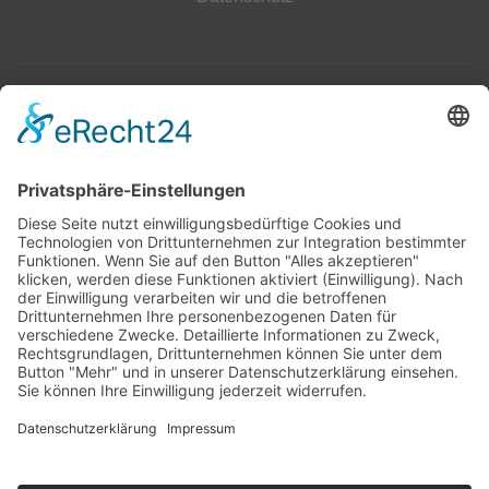
Top 100
Hot 50
Top Neueinsteiger
Highscores
Jahrescharts
Top 100
Hot 50
Top Neueinsteiger
Highscores
Jahrescharts