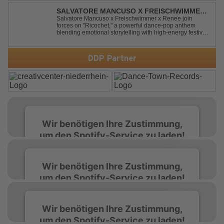
alongside the Jamaican dancehall singer and rapper
Sean Paul, has taken this early 2000s hit to a who...
SALVATORE MANCUSO X FREISCHWIMMER
X RENEE - RICOCHET
Salvatore Mancuso x Freischwimmer x Renee join
forces on "Ricochet," a powerful dance-pop anthem
blending emotional storytelling with high-energy festival
production. Inspired by Bruce Springsteen's For You, the
track transforms a timeless theme into a fresh, modern
dance experience. Crafted by...
DDP Partner
Wir benötigen Ihre Zustimmung,
um den Spotify-Service zu laden!
Wir verwenden Spotify, um Inhalte
Wir benötigen Ihre Zustimmung,
einzubetten. Dieser Service kann Daten zu
um den Spotify-Service zu laden!
Ihren Aktivitäten sammeln. Bitte lesen Sie die
Details durch und stimmen Sie der Nutzung
des Service zu, um diese Inhalte anzuzeigen.
Wir verwenden Spotify, um Inhalte
Wir benötigen Ihre Zustimmung,
einzubetten. Dieser Service kann Daten zu
um den Spotify-Service zu laden!
Ihren Aktivitäten sammeln. Bitte lesen Sie die