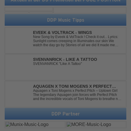
DDP Music Tipps
EVEEK & VOLTRACK - WINGS
New Song by Eveek & VolTrack ! Check it out... Lyrics:
Sunlight comes creeping in Illuminates our skin We
watch the day go by Stories of all we did It made me
think of you It made me think of you Under a trillion stars
We danced on top of cars ...
SVENVANRICK - LIKE A TATTOO
SVENVANRICK "Like A Tattoo"
AQUAGEN X TONI MOGENS X PERFECT
PITCH - UPTOWN GIRL
Aquagen x Toni Mogens x Perfect Pitch – Uptown Girl
The legendary Aquagen join forces with Perfect Pitch
and the incredible vocals of Toni Mogens to breathe new
life into Billy Joel's timeless classic "Uptown Girl."
Combining a bouncy bassline and a fresh, feel-good
production, this modern da...
DDP Partner