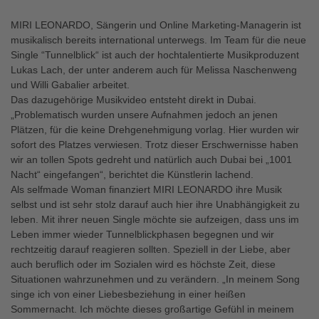
MIRI LEONARDO, Sängerin und Online Marketing-Managerin ist
musikalisch bereits international unterwegs. Im Team für die neue
Single “Tunnelblick“ ist auch der hochtalentierte Musikproduzent
Lukas Lach, der unter anderem auch für Melissa Naschenweng
und Willi Gabalier arbeitet.
Das dazugehörige Musikvideo entsteht direkt in Dubai.
„Problematisch wurden unsere Aufnahmen jedoch an jenen
Plätzen, für die keine Drehgenehmigung vorlag. Hier wurden wir
sofort des Platzes verwiesen. Trotz dieser Erschwernisse haben
wir an tollen Spots gedreht und natürlich auch Dubai bei „1001
Nacht“ eingefangen“, berichtet die Künstlerin lachend.
Als selfmade Woman finanziert MIRI LEONARDO ihre Musik
selbst und ist sehr stolz darauf auch hier ihre Unabhängigkeit zu
leben. Mit ihrer neuen Single möchte sie aufzeigen, dass uns im
Leben immer wieder Tunnelblickphasen begegnen und wir
rechtzeitig darauf reagieren sollten. Speziell in der Liebe, aber
auch beruflich oder im Sozialen wird es höchste Zeit, diese
Situationen wahrzunehmen und zu verändern. „In meinem Song
singe ich von einer Liebesbeziehung in einer heißen
Sommernacht. Ich möchte dieses großartige Gefühl in meinem