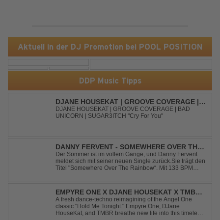
Aktuell in der DJ Promotion bei POOL POSITION
DDP Music Tipps
DJANE HOUSEKAT | GROOVE COVERAGE |
BAD UNICORN | SUGAR3ITCH - CRY FOR
DJANE HOUSEKAT | GROOVE COVERAGE | BAD
UNICORN | SUGAR3ITCH "Cry For You"
YOU
DANNY FERVENT - SOMEWHERE OVER THE
RAINBOW
Der Sommer ist im vollem Gange, und Danny Fervent
meldet sich mit seiner neuen Single zurück.Sie trägt den
Titel "Somewhere Over The Rainbow“. Mit 133 BPM
entfaltet sich ein melodischer Trance Sound, der durch
seine atmosphärische Dichte und mitreißende Dynamik
überzeugt. Kraftvolle, zugleich g...
EMPYRE ONE X DJANE HOUSEKAT X TMBR -
HOLD ME TONIGHT
A fresh dance-techno reimagining of the Angel One
classic "Hold Me Tonight." Empyre One, DJane
HouseKat, and TMBR breathe new life into this timeless