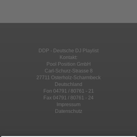
Ihren Aktivitäten sammeln. Bitte lesen Sie die
Mehr Informationen
powered by
Usercentrics Consent
Details durch und stimmen Sie der Nutzung
Management Platform
&
eRecht24
des Service zu, um diese Inhalte anzuzeigen.
Akzeptieren
Mehr Informationen
powered by
Usercentrics Consent
Management Platform
&
eRecht24
Akzeptieren
DDP - Deutsche DJ Playlist
powered by
Usercentrics Consent
Kontakt:
Management Platform
&
eRecht24
Pool Position GmbH
Carl-Schurz-Strasse 8
27711 Osterholz-Scharmbeck
Deutschland
Fon 04791 / 80761 - 21
Fax 04791 / 80761 - 24
Impressum
Datenschutz