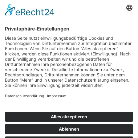
Top 100
Hot 50
Top Neueinsteiger
Highscores
Jahrescharts
Top 100
Hot 50
Top Neueinsteiger
Highscores
Jahrescharts
DJ-Promo buchen