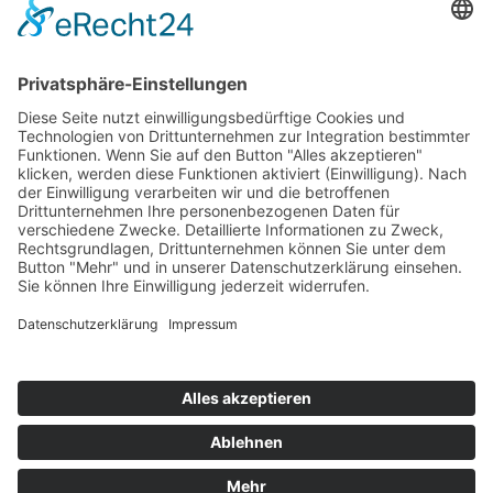
Top 100
Hot 50
Top Neueinsteiger
Highscores
Jahrescharts
Top 100
Hot 50
Top Neueinsteiger
Highscores
Jahrescharts
DJ-Promo buchen