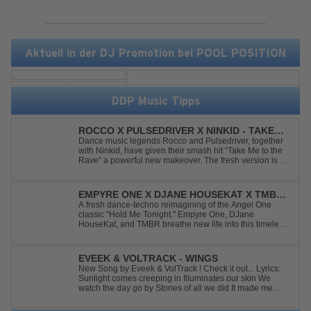
Aktuell in der DJ Promotion bei POOL POSITION
DDP Music Tipps
ROCCO X PULSEDRIVER X NINKID - TAKE
ME TO THE RAVE (FESTIVAL MIX)
Dance music legends Rocco and Pulsedriver, together
with Ninkid, have given their smash hit “Take Me to the
Rave” a powerful new makeover. The fresh version is set
to ignite dance floors and bring every festival to a boiling
point. Featuring massive kicks and the beloved melody
that made the or...
EMPYRE ONE X DJANE HOUSEKAT X TMBR -
HOLD ME TONIGHT
A fresh dance-techno reimagining of the Angel One
classic "Hold Me Tonight." Empyre One, DJane
HouseKat, and TMBR breathe new life into this timeless
anthem with driving beats, powerful drops, and an
energetic modern production. Blending nostalgia with
contemporary dancefloor energy, this cover...
EVEEK & VOLTRACK - WINGS
New Song by Eveek & VolTrack ! Check it out... Lyrics:
Sunlight comes creeping in Illuminates our skin We
watch the day go by Stories of all we did It made me
think of you It made me think of you Under a trillion stars
We danced on top of cars ...