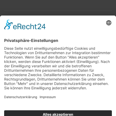
Top 100
Hot 50
Top Neueinsteiger
Highscores
Jahrescharts
Top 100
Hot 50
Top Neueinsteiger
Highscores
Jahrescharts