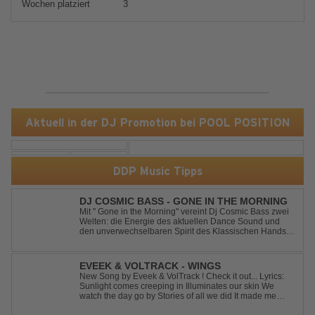
Wochen platziert
3
Aktuell in der DJ Promotion bei POOL POSITION
DDP Music Tipps
DJ COSMIC BASS - GONE IN THE MORNING
Mit '' Gone in the Morning'' vereint Dj Cosmic Bass zwei
Welten: die Energie des aktuellen Dance Sound und
den unverwechselbaren Spirit des Klassischen Hands
Up. Ein Soundtrack für eine unvergessliche Nacht!
EVEEK & VOLTRACK - WINGS
New Song by Eveek & VolTrack ! Check it out... Lyrics:
Sunlight comes creeping in Illuminates our skin We
watch the day go by Stories of all we did It made me
think of you It made me think of you Under a trillion stars