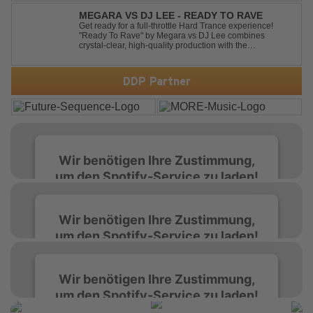
We danced on top of cars ...
MEGARA VS DJ LEE - READY TO RAVE
Get ready for a full-throttle Hard Trance experience!
"Ready To Rave" by Megara vs DJ Lee combines
crystal-clear, high-quality production with the
unmistakable spirit of the '90s. Driven by an uplifting,
high-energy melody and pounding, stomping drums, this
track delivers pure rave nostalgia wh...
DDP Partner
Wir benötigen Ihre Zustimmung,
um den Spotify-Service zu laden!
Wir verwenden Spotify, um Inhalte
Wir benötigen Ihre Zustimmung,
einzubetten. Dieser Service kann Daten zu
um den Spotify-Service zu laden!
Ihren Aktivitäten sammeln. Bitte lesen Sie die
Details durch und stimmen Sie der Nutzung
des Service zu, um diese Inhalte anzuzeigen.
Wir verwenden Spotify, um Inhalte
Wir benötigen Ihre Zustimmung,
einzubetten. Dieser Service kann Daten zu
um den Spotify-Service zu laden!
Ihren Aktivitäten sammeln. Bitte lesen Sie die
Mehr Informationen