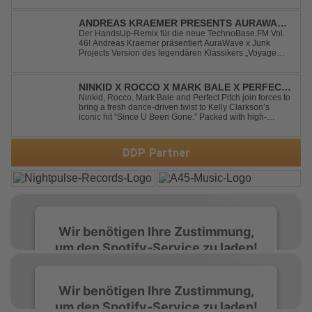
energetic modern production. Blending nostalgia with
contemporary dancefloor energy, this cover...
ANDREAS KRAEMER PRESENTS AURAWAVE
X JUNK PROJECT - VOYAGE VOYAGE
Der HandsUp-Remix für die neue TechnoBase.FM Vol.
46! Andreas Kraemer präsentiert AuraWave x Junk
(TIMSTER & NINTH REMIX)
Projects Version des legendären Klassikers „Voyage
Voyage“ im energiegeladenen HandsUp-Remix von
Timster & Ninth. Das HandsUp-Duo aus Nordrhein-
Westfalen verwandelt den zeitlosen Song mit druckvoll...
NINKID X ROCCO X MARK BALE X PERFECT
PITCH - SINCE U BEEN GONE
Ninkid, Rocco, Mark Bale and Perfect Pitch join forces to
bring a fresh dance-driven twist to Kelly Clarkson’s
iconic hit “Since U Been Gone.” Packed with high-
energy beats, uplifting vibes and a festival-ready sound,
this cover is built for peak-time sets, radio rotations and
every dancefloor ...
DDP Partner
Wir benötigen Ihre Zustimmung,
um den Spotify-Service zu laden!
Wir verwenden Spotify, um Inhalte
Wir benötigen Ihre Zustimmung,
einzubetten. Dieser Service kann Daten zu
um den Spotify-Service zu laden!
Ihren Aktivitäten sammeln. Bitte lesen Sie die