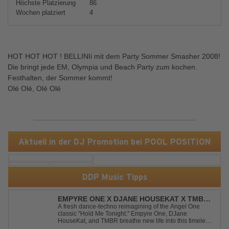
Höchste Platzierung
86
Wochen platziert
4
HOT HOT HOT ! BELLINIi mit dem Party Sommer Smasher 2008!
Die bringt jede EM, Olympia und Beach Party zum kochen.
Festhalten, der Sommer kommt!
Olé Olé, Olé Olé
Aktuell in der DJ Promotion bei POOL POSITION
DDP Music Tipps
EMPYRE ONE X DJANE HOUSEKAT X TMBR -
HOLD ME TONIGHT
A fresh dance-techno reimagining of the Angel One
classic "Hold Me Tonight." Empyre One, DJane
HouseKat, and TMBR breathe new life into this timeless
anthem with driving beats, powerful drops, and an