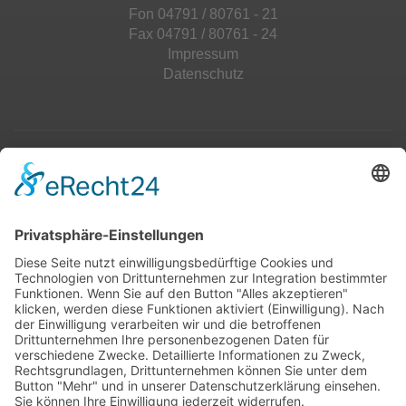
Fon 04791 / 80761 - 21
Fax 04791 / 80761 - 24
Impressum
Datenschutz
Top 100
Hot 50
Top Neueinsteiger
Highscores
Jahrescharts
Top 100
Hot 50
Top Neueinsteiger
Highscores