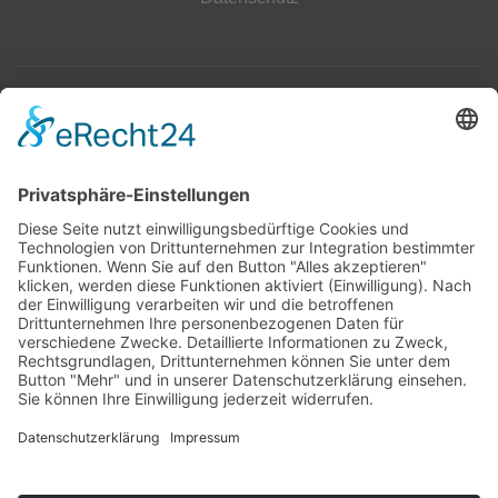
Top 100
Hot 50
Top Neueinsteiger
Highscores
Jahrescharts
Top 100
Hot 50
Top Neueinsteiger
Highscores
Jahrescharts