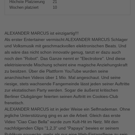
Höchste Platzierung
21
Wochen platziert
10
ALEXANDER MARCUS ist einzigartig!!!
Als erster Entertainer vermischt ALEXANDER MARCUS Schlager
und Volksmusik mit geschmackvollen elektronischen Beats. Und
als wäre das nicht schon innovativ genug, tanzt er dazu auch
noch den "Robot". Das Ganze nennt er "Electrolore". Und diese
elektrisierende Mischung scheint eine magische Anziehungskraft
zu besitzen. Über die Plattform YouTube wurden seine
anarchischen Videos über 1 Mio. Mal angeschaut. Und seine
riesige, stets wachsende Fangemeinde lässt jeden seiner Auftritte
zur ekstatischen Party werden. Sogar die äußerst kritischen
Berliner Clubgänger feierten seinen Auftritt im Cookies-Club
frenetisch.
ALEXANDER MARCUS ist in jeder Weise ein Selfmademan. Ohne
jegliche Unterstützung ging es an die Arbeit. Gleich das erste
Video "Ciao Ciao Bella" wurde zum Kult-Hit im Netz. Mit den
nachfolgenden Clips "1,2,3" und "Papaya" bewies er seinem
Publikum souverän, mehr als nur eine Web-Eintagsfliege zu sein