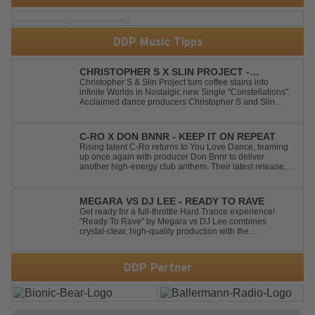
DDP Music Tipps
CHRISTOPHER S X SLIN PROJECT -
CONSTELLATIONS
Christopher S & Slin Project turn coffee stains into
infinite Worlds in Nostalgic new Single "Constellations".
Acclaimed dance producers Christopher S and Slin
Project have joined forces once again to deliver their
highly anticipated new single, "Constellations." Moving
away from standard club ...
C-RO X DON BNNR - KEEP IT ON REPEAT
Rising talent C-Ro returns to You Love Dance, teaming
up once again with producer Don Bnnr to deliver
another high-energy club anthem. Their latest release,
"Keep It On Repeat," fuses an infectious vocal hook with
a driving blend of Techno and House, creating the
perfect soundtrack for peak-tim...
MEGARA VS DJ LEE - READY TO RAVE
Get ready for a full-throttle Hard Trance experience!
"Ready To Rave" by Megara vs DJ Lee combines
crystal-clear, high-quality production with the
unmistakable spirit of the '90s. Driven by an uplifting,
high-energy melody and pounding, stomping drums, this
track delivers pure rave nostalgia wh...
DDP Partner