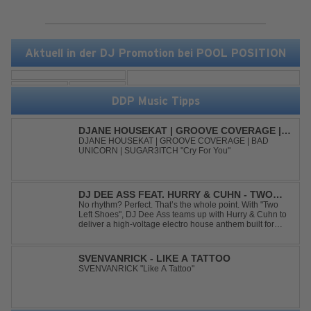
Aktuell in der DJ Promotion bei POOL POSITION
DDP Music Tipps
DJANE HOUSEKAT | GROOVE COVERAGE |
BAD UNICORN | SUGAR3ITCH - CRY FOR
DJANE HOUSEKAT | GROOVE COVERAGE | BAD
UNICORN | SUGAR3ITCH "Cry For You"
YOU
DJ DEE ASS FEAT. HURRY & CUHN - TWO
LEFT SHOES
No rhythm? Perfect. That’s the whole point. With "Two
Left Shoes", DJ Dee Ass teams up with Hurry & Cuhn to
deliver a high-voltage electro house anthem built for
chaotic dancefloors and unforgettable nights. Loud,
unapologetic, and irresistibly catchy, this track turns
clumsiness into confid...
SVENVANRICK - LIKE A TATTOO
SVENVANRICK "Like A Tattoo"