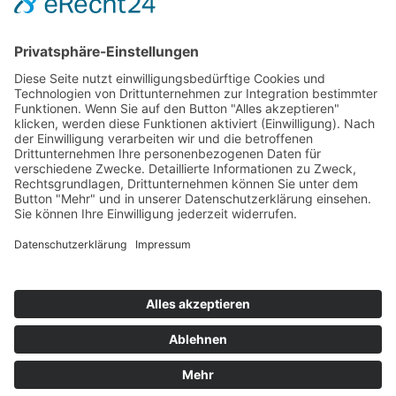
Hot 50
Top Neueinsteiger
Highscores
Jahrescharts
Top 100
Hot 50
Top Neueinsteiger
Highscores
Jahrescharts
DJ-Promo buchen