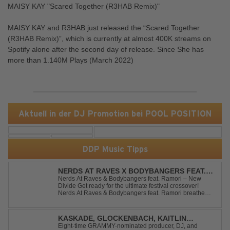
MAISY KAY "Scared Together (R3HAB Remix)"
MAISY KAY and R3HAB just released the “Scared Together
(R3HAB Remix)”, which is currently at almost 400K streams on
Spotify alone after the second day of release. Since She has
more than 1.140M Plays (March 2022)
Aktuell in der DJ Promotion bei POOL POSITION
DDP Music Tipps
NERDS AT RAVES X BODYBANGERS FEAT.
RAMORI - NEW DIVIDE
Nerds At Raves & Bodybangers feat. Ramori – New
Divide Get ready for the ultimate festival crossover!
Nerds At Raves & Bodybangers feat. Ramori breathe
new life into Linkin Park's legendary anthem "New
Divide" with a massive Techno Bigroom Festival
makeover. From emotional singalong moments t...
KASKADE, GLOCKENBACH, KAITLIN
ARAGON - RUNAWAY
Eight-time GRAMMY-nominated producer, DJ, and