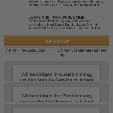
electronic music icon Kaskade joins forces with masked
electronic artist GLOCKENBACH and rising vocalist
Kaitlin Aragon for their new collaboration “Runaway,”
arriving July 31st. The track marks the fourth single from
Kaskade’s forthcoming ORIGIN...
LUCAS ONE - THIS WHOLE TIME
Nach der Veröffentlichung von „You“ kehrt der
schwedische Hard-Dance-Künstler Lucas One mit
seiner zweiten Single „This Whole Time“ zurück. Der
Track verbindet emotionale Texte mit der kraftvollen
Energie des Hard Dance und erzählt eine Geschichte
von Reue, Liebeskummer und der Erkenntnis des w...
DDP Partner
Wir benötigen Ihre Zustimmung,
um den Spotify-Service zu laden!
Wir verwenden Spotify, um Inhalte
Wir benötigen Ihre Zustimmung,
einzubetten. Dieser Service kann Daten zu
um den Spotify-Service zu laden!
Ihren Aktivitäten sammeln. Bitte lesen Sie die
Details durch und stimmen Sie der Nutzung