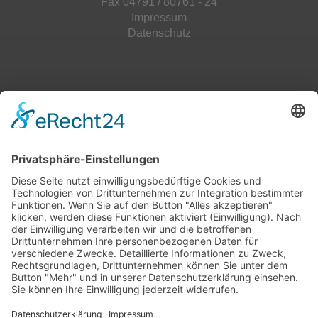
Fax 04791 / 80761 - 24
Impressum
Datenschutz
Top 100
Hot 50
Top Neueinsteiger
Highscores
Jahrescharts
Top 100
Hot 50
Top Neueinsteiger
Highscores
Jahrescharts