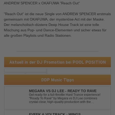
ANDREW SPENCER x OKAFUWA "Reach Out"
"Reach Out“ ist die neue Single von ANDREW SPENCER erstmals
gemeinsam mit OKAFUWA, der mysteriöse Act mit der Maske.
Der melancholisch-düstere Deep House Track ist eine tolle
Mischung aus Pop- und Dance-Elementen und sicher etwas für
alle großen Playlists und Radio Stationen.
Aktuell in der DJ Promotion bei POOL POSITION
DDP Music Tipps
MEGARA VS DJ LEE - READY TO RAVE
Get ready for a full-throttle Hard Trance experience!
"Ready To Rave" by Megara vs DJ Lee combines
crystal-clear, high-quality production with the
unmistakable spirit of the '90s. Driven by an uplifting,
high-energy melody and pounding, stomping drums, this
track delivers pure rave nostalgia wh...
EVEEK & VOLTRACK - WINGS