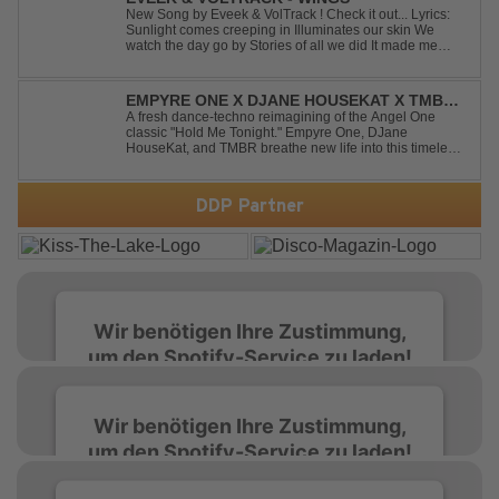
New Song by Eveek & VolTrack ! Check it out... Lyrics:
Sunlight comes creeping in Illuminates our skin We
watch the day go by Stories of all we did It made me
think of you It made me think of you Under a trillion stars
We danced on top of cars ...
EMPYRE ONE X DJANE HOUSEKAT X TMBR -
HOLD ME TONIGHT
A fresh dance-techno reimagining of the Angel One
classic "Hold Me Tonight." Empyre One, DJane
HouseKat, and TMBR breathe new life into this timeless
anthem with driving beats, powerful drops, and an
energetic modern production. Blending nostalgia with
contemporary dancefloor energy, this cover...
DDP Partner
Wir benötigen Ihre Zustimmung,
um den Spotify-Service zu laden!
Wir verwenden Spotify, um Inhalte
Wir benötigen Ihre Zustimmung,
einzubetten. Dieser Service kann Daten zu
um den Spotify-Service zu laden!
Ihren Aktivitäten sammeln. Bitte lesen Sie die
Details durch und stimmen Sie der Nutzung