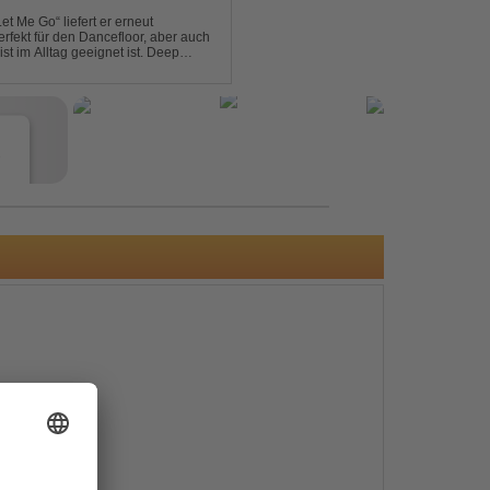
et Me Go“ liefert er erneut
rfekt für den Dancefloor, aber auch
st im Alltag geeignet ist. Deep
nt sein, was als Nächstes...
e
s
e