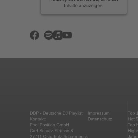
Inhalte anzuzeigen.
Mehr Informationen
Akzeptieren
powered by
Usercentrics Consent
Management Platform
&
eRecht24
DDP - Deutsche DJ Playlist
Impressum
Top 
Kontakt:
Datenschutz
Hot 
Pool Position GmbH
Top 
Carl-Schurz-Strasse 8
High
27711 Osterholz-Scharmbeck
Jahr