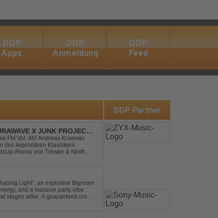
DDP
DDP
DDP
Apps
Anmeldung
Feed
s
DDP Partner
RAWAVE X JUNK PROJECT -
H REMIX)
e.FM Vol. 46! Andreas Kraemer
on des legendären Klassikers
sUp-Remix von Timster & Ninth.
verwandelt den zeitlosen Song mit
asing Light", an explosive Bigroom
energy, and a massive party vibe.
al stages alike. A guaranteed crowd-