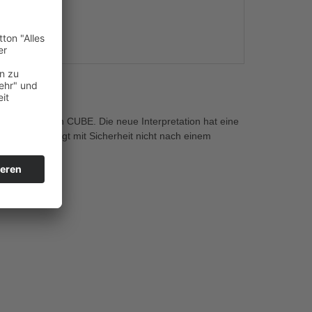
s
oad Jack“ von CUBE. Die neue Interpretation hat eine
R&B und klingt mit Sicherheit nicht nach einem