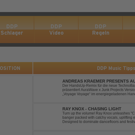
DDP
DDP
DDP
Schlager
Video
Regeln
 POSITION
DDP Music Tipp
ANDREAS KRAEMER PRESENTS AU
VOYAGE VOYAGE (TIMSTER & NINT
Der HandsUp-Remix für die neue TechnoBas
präsentiert AuraWave x Junk Projects Versi
„Voyage Voyage“ im energiegeladenen Hand
Das HandsUp-Duo aus Nordrhein-Westfalen 
druckvoll...
RAY KNOX - CHASING LIGHT
Turn up the volume! Ray Knox unleashes "Ch
banger packed with catchy vocals, uplifting 
Designed to dominate dancefloors and festiv
pleaser and party starter!