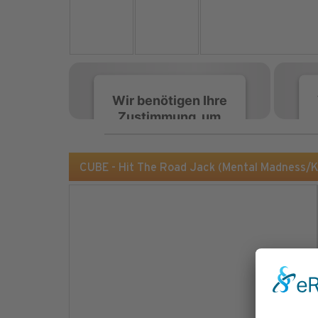
Wir benötigen Ihre
Zustimmung, um
den Spotify-
Service zu laden!
CUBE - Hit The Road Jack (Mental Madness/
Wir verwenden Spotify,
um Inhalte einzubetten.
Dieser Service kann
Daten zu Ihren
Aktivitäten sammeln.
Bitte lesen Sie die Details
durch und stimmen Sie
der Nutzung des Service
zu, um diese Inhalte
anzuzeigen.