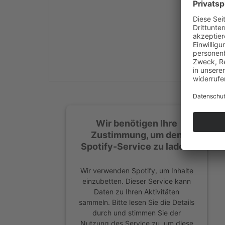
Mehr Informationen
Akzeptieren
powered by
Usercentrics
Consent Management
Platform
&
eRecht24
Wir benötigen Ihre
Zustimmung, um den
Spotify-Service zu laden!
Wir verwenden Spotify, um Inhalte
einzubetten. Dieser Service kann
Daten zu Ihren Aktivitäten
sammeln. Bitte lesen Sie die Details
durch und stimmen Sie der
Nutzung des Service zu, um diese