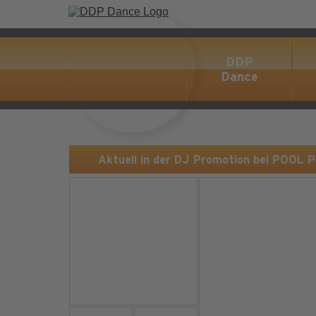
DDP
Dance
Aktuell in der DJ Promotion bei POOL