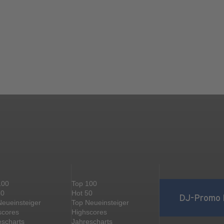
100
Top 100
50
Hot 50
DJ-Promo 
Neueinsteiger
Top Neueinsteiger
scores
Highscores
escharts
Jahrescharts