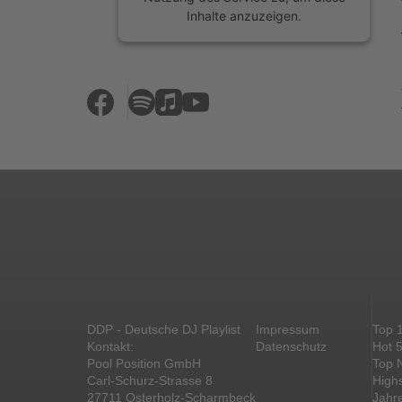
Inhalte anzuzeigen.
Mehr Informationen
Akzeptieren
powered by
Usercentrics Consent
Management Platform
&
eRecht24
DDP - Deutsche DJ Playlist
Impressum
Top 
Kontakt:
Datenschutz
Hot 
Pool Position GmbH
Top 
Carl-Schurz-Strasse 8
High
27711 Osterholz-Scharmbeck
Jahr