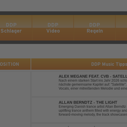
DDP
DDP
DDP
Schlager
Video
Regeln
 POSITION
DDP Music Tipp
ALEX MEGANE FEAT. CVB - SATEL
Nach einem starken Start ins Jahr 2026 sc
nächste gemeinsame Kapitel auf: "Satellite". 
Vocals, einer mitreißenden Melodie und ei
Produktion entführt "Satellite" die Hörer auf
ALLAN BERNDTZ - THE LIGHT
Emerging Danish trance artist Allan Berndtz 
uplifting trance anthem filled with energy an
forward-moving melody, the track showcases t
Future Sequence release.