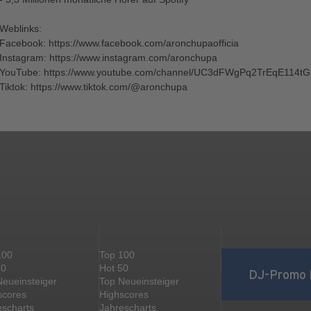
Weblinks:
Facebook: https://www.facebook.com/aronchupaofficia
Instagram: https://www.instagram.com/aronchupa
YouTube: https://www.youtube.com/channel/UC3dFWgPq2TrEqE114t
Tiktok: https://www.tiktok.com/@aronchupa
100
Top 100
50
Hot 50
DJ-Promo 
Neueinsteiger
Top Neueinsteiger
scores
Highscores
escharts
Jahrescharts