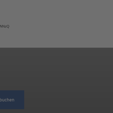
GNNzQ
buchen