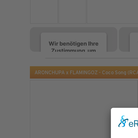
Wir benötigen Ihre
Zustimmung, um
den Spotify-
Service zu laden!
ARONCHUPA x FLAMINGOZ - Coco Song (RCA
Wir verwenden Spotify,
um Inhalte einzubetten.
Dieser Service kann
Daten zu Ihren
Aktivitäten sammeln.
Bitte lesen Sie die Details
durch und stimmen Sie
der Nutzung des Service
zu, um diese Inhalte
anzuzeigen.