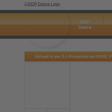
DDP
Dance
Aktuell in der DJ Promotion bei POOL