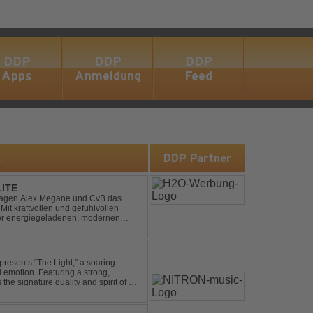
DDP
DDP
DDP
Apps
Anmeldung
Feed
s
DDP Partner
LITE
hlagen Alex Megane und CvB das
Mit kraftvollen und gefühlvollen
ner energiegeladenen, modernen
 eine emotionale Reise durc...
presents “The Light,” a soaring
d emotion. Featuring a strong,
he signature quality and spirit of a