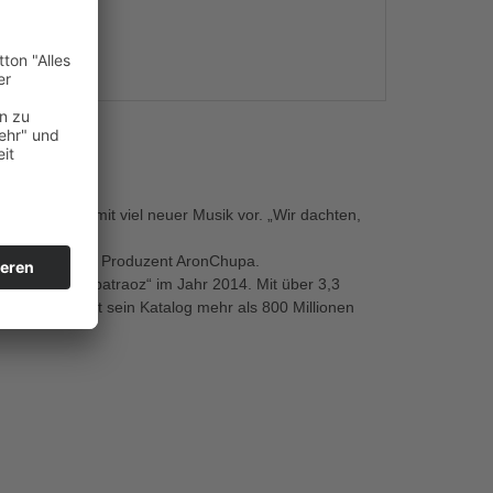
s
reiches Jahr mit viel neuer Musik vor. „Wir dachten,
itsingen!“ sagt Produzent AronChupa.
le "I’m An Albatraoz“ im Jahr 2014. Mit über 3,3
auf YouTube hat sein Katalog mehr als 800 Millionen