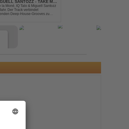
IGUELL SANTOZZ - TAKE ME
e la Moné, IQ Talo & Miguell Santozz
rbindet
ibenden Deep-House-Grooves zu
nis. Hypnotische Percussions
e
s
e