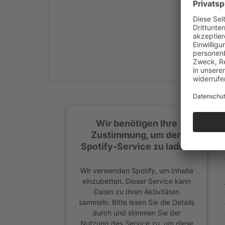
Mehr Informationen
Akzeptieren
powered by
Usercentrics
Consent Management
Platform
&
eRecht24
Wir benötigen Ihre
Zustimmung, um den
Spotify-Service zu laden!
Wir verwenden Spotify, um Inhalte
einzubetten. Dieser Service kann
Daten zu Ihren Aktivitäten
sammeln. Bitte lesen Sie die Details
durch und stimmen Sie der
Nutzung des Service zu, um diese